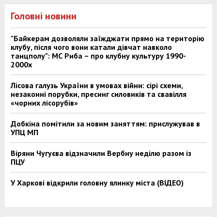
Головні новини
"Байкерам дозволяли заїжджати прямо на територію
клубу, після чого вони катали дівчат навколо
танцполу": МС Риба – про клубну культуру 1990-
2000х
Лісова галузь України в умовах війни: сірі схеми,
незаконні порубки, пресинг силовиків та свавілля
«чорних лісорубів»
Добкіна помітили за новим заняттям: прислужував в
УПЦ МП
Віряни Чугуєва відзначили Вербну неділю разом із
ПЦУ
У Харкові відкрили головну ялинку міста (ВІДЕО)