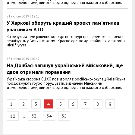
домовленостями, вимоги щодо відведення важкого озброєння.
21 лютого 2019 | 12:10
У Харкові оберуть кращий проект пам’ятника
учасникам АТО
За результатами рішення конкурсного журі три переможні проекти
реалізують у Вовчанському і Краснокутському в районах, а також в
місті Чугуєві.
16 лютого 2019 | 10:42
На Донбасі загинув український військовий, ще
двоє отримали поранення
Українська сторона СЦКК повідомляє: російсько-окупаційні війська
продовжують грубо порушувати, визначені Мінськими
домовленостями, вимоги щодо відведення важкого озброєння.
1
2
3
4
5
6
7
8
9
…
10
33
34
35