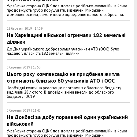
Українська сторона СЦКК повідомляє: російсько-окупаційні війська
продовжують грубо порушувати, визначені Мінськими
домовленостями, вимоги щодо відведення важкого озброєння.
18 березня 2019 | 14:09
На Харківщині військові отримали 182 земельні
ділянки
До Дня українського добровольця учасникам АТО (ООС) було
надано у власність 182 земельні ділянки
3 березня 2019 | 15:53
Цього року компенсацію на придбання житла
отримають близько 60 учасників АТО і ООС
Необхідні кошти на реалізацію програми з обласного бюджету
виділили 28 лютого. Відповідні зміни внесли до обласного
бюджету - 2019.
2 березня 2019 | 11:43
На Донбасі за добу поранений один український
військовий
Українська сторона СЦКК повідомляє: російсько-окупаційні війська
продовжують грубо порушувати, визначені Мінськими