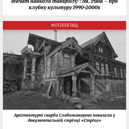
дівчат навколо танцполу": МС Риба – про
клубну культуру 1990-2000х
ФОТОПОГЛЯД
Архітектурні скарби Слобожанщини показали у
документальній стрічці «Стріха»