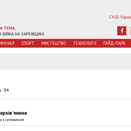
СХІД: Харкі
А ТЕМА:
Ч: ВІЙНА НА ХАРКІВЩИНІ
ИМIНАЛ
СПОРТ
МИСТЕЦТВО
ТЕХНОЛОГIЇ
ГАЙД-ПАРК
5
в: 94
харків'янина
ни з селянином