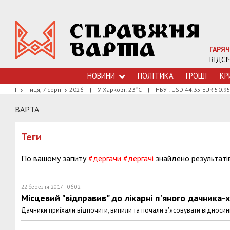
ГАРЯЧ
ВІДСІ
НОВИНИ
ПОЛІТИКА
ГРОШI
КР
о
П'ятниця, 7 серпня 2026
|
У Харкові: 23
С
|
НБУ : USD 44.35 EUR 50.9
ВАРТА
Теги
По вашому запиту
#дергачи
#дергачі
знайдено результаті
22 березня 2017 | 06:02
Місцевий "відправив" до лікарні п'яного дачника-
Дачники приїхали відпочити, випили та почали з'ясовувати відноси