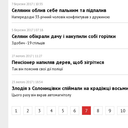
7 березня 2017 | 10:35
Селянин облив себе пальним та підпалив
Напередодні 33-річний чоловік конфліктував з дружиною
5 березня 2017 | 07:18
Селяни обікрали дачу і накупили собі горілки
Здобич - 19 стільців
27 лютого 2017 | 11:27
Пенсіонер напиляв дерев, щоб зігрітися
Так він пояснив свої дії поліції
23 лютого 2017 | 18:54
Злодія з Солоницівки спіймали на крадіжці восьм
Цього разу він вкрав автомагнітолу
1
2
3
4
5
6
7
8
9
10