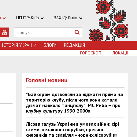
в
ЦЕНТР: Київ
ЗАХІД: Львів
ІСТОРІЯ УКРАЇНИ
БЛОГИ
РЕДАКЦІЯ
ГОРОСКОП
ЛОКАЦІЇ
Головні новини
"Байкерам дозволяли заїжджати прямо на
територію клубу, після чого вони катали
дівчат навколо танцполу": МС Риба – про
клубну культуру 1990-2000х
Лісова галузь України в умовах війни: сірі
схеми, незаконні порубки, пресинг
силовиків та свавілля «чорних лісорубів»