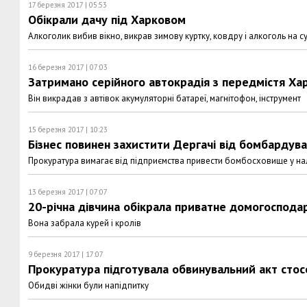
17 березня 2017 | 05:53
Обікрали дачу під Харковом
Алкоголик вибив вікно, викрав зимову куртку, ковдру і алкоголь на 
16 березня 2017 | 07:03
Затримано серійного автокрадія з передмістя Ха
Він викрадав з автівок акумуляторні батареї, магнітофон, інструмент
15 березня 2017 | 10:23
Бізнес повинен захистити Дергачі від бомбардува
Прокуратура вимагає від підприємства привести бомбосховище у на
13 березня 2017 | 07:07
20-річна дівчина обікрала приватне домогоспода
Вона забрала курей і кролів
9 березня 2017 | 17:07
Прокуратура підготувала обвинувальний акт сто
Обидві жінки були напідпитку