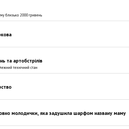
суму близько 2000 гривень
ркова
нь та артобстрілів
лежний технічний стан
рство
совно молодички, яка задушила шарфом названу маму