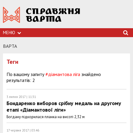
МЕНЮ
ВАРТА
Теги
По вашому запиту
#діамантова ліга
знайдено
результатів: 2
3 липня 2017 | 11:31
Бондаренко виборов срібну медаль на другому
етапі «Діамантової ліги»
Богдану підкорилася планка на висоті 2,32 м
17 червня 2017 | 03:46