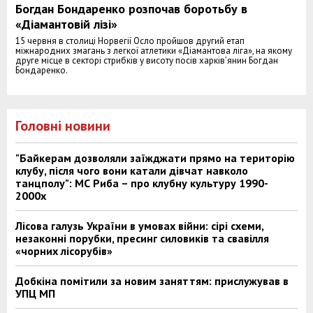
Богдан Бондаренко розпочав боротьбу в
«Діамантовій лізі»
15 червня в столиці Норвегії Осло пройшов другий етап
міжнародних змагань з легкої атлетики «Діамантова ліга», на якому
друге місце в секторі стрибків у висоту посів харків’янин Богдан
Бондаренко.
Головні новини
"Байкерам дозволяли заїжджати прямо на територію
клубу, після чого вони катали дівчат навколо
танцполу": МС Риба – про клубну культуру 1990-
2000х
Лісова галузь України в умовах війни: сірі схеми,
незаконні порубки, пресинг силовиків та свавілля
«чорних лісорубів»
Добкіна помітили за новим заняттям: прислужував в
УПЦ МП