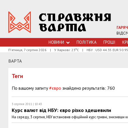
ГАРЯЧ
ВІДСІ
НОВИНИ
ПОЛІТИКА
ГРОШI
КР
о
П'ятниця, 7 серпня 2026
|
У Харкові: 23
С
|
НБУ : USD 44.35 EUR 50.9
ВАРТА
Теги
По вашому запиту
#євро
знайдено результатів: 760
3 серпня 2011 | 10:43
Курс валют від НБУ: євро різко здешевили
На середу, 3 серпня, НБУ встановив офіційний курс гривні, знизивши 