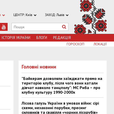
в
ЦЕНТР: Київ
ЗАХІД: Львів
ІСТОРІЯ УКРАЇНИ
БЛОГИ
РЕДАКЦІЯ
ГОРОСКОП
ЛОКАЦІЇ
Головні новини
"Байкерам дозволяли заїжджати прямо на
територію клубу, після чого вони катали
дівчат навколо танцполу": МС Риба – про
клубну культуру 1990-2000х
Лісова галузь України в умовах війни: сірі
схеми, незаконні порубки, пресинг
силовиків та свавілля «чорних лісорубів»