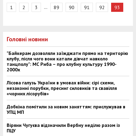
…
1
2
3
89
90
91
92
93
Головні новини
"Байкерам дозволяли заїжджати прямо на територію
клубу, після чого вони катали дівчат навколо
танцполу": МС Риба – про клубну культуру 1990-
2000х
Лісова галузь України в умовах війни: сірі схеми,
незаконні порубки, пресинг силовиків та свавілля
«чорних лісорубів»
Добкіна помітили за новим заняттям: прислужував в
УПЦ МП
Віряни Чугуєва відзначили Вербну неділю разом із
ПЦУ