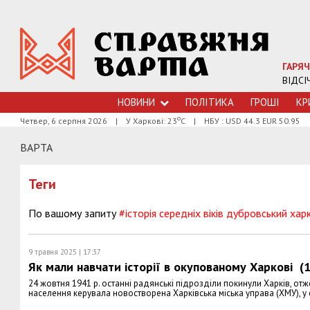
ГАРЯЧ
ВІДСІ
НОВИНИ
ПОЛІТИКА
ГРОШI
КР
о
Четвер, 6 серпня 2026
|
У Харкові: 23
С
|
НБУ : USD 44.3 EUR 50.95
ВАРТА
Теги
По вашому запиту
#історія середніх віків дубровський харк
9 травня 2025 | 17:37
Як мали навчати історії в окупованому Харкові (
24 жовтня 1941 р. останні радянські підрозділи покинули Харків, от
населення керувала новостворена Харківська міська управа (ХМУ), у ск