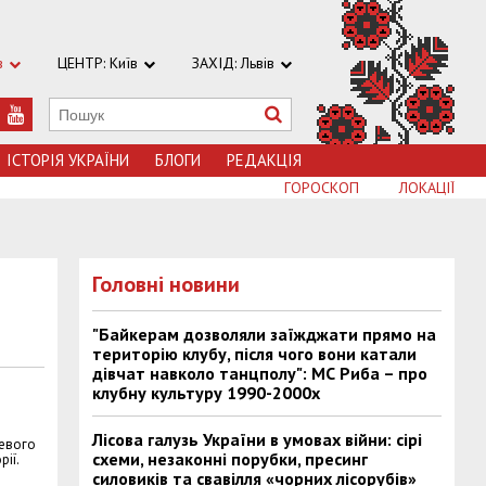
в
ЦЕНТР: Київ
ЗАХІД: Львів
ІСТОРІЯ УКРАЇНИ
БЛОГИ
РЕДАКЦІЯ
ГОРОСКОП
ЛОКАЦІЇ
Головні новини
"Байкерам дозволяли заїжджати прямо на
територію клубу, після чого вони катали
дівчат навколо танцполу": МС Риба – про
клубну культуру 1990-2000х
Лісова галузь України в умовах війни: сірі
цевого
схеми, незаконні порубки, пресинг
рії.
силовиків та свавілля «чорних лісорубів»