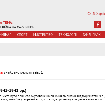
СХІД: Харкі
А ТЕМА:
Ч: ВІЙНА НА ХАРКІВЩИНІ
ИМIНАЛ
СПОРТ
МИСТЕЦТВО
ТЕХНОЛОГIЇ
ГАЙД-ПАРК
ів
знайдено результатів: 1
1941-1943 рр.)
же місто було повністю окуповане німецькими військами. Відтоді життям міс
ладі якої був утворений відділ освіти, а при ньому спеціальна комісія з істо