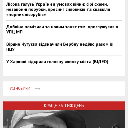
Лісова галузь України в умовах війни: сірі схеми,
незаконні порубки, пресинг силовиків та свавілля
«чорних лісорубів»
Добкіна помітили за новим заняттям: прислужував в
УПЦ МП
Віряни Чугуєва відзначили Вербну неділю разом із
ПЦУ
У Харкові відкрили головну ялинку міста (ВІДЕО)
УСІ НОВИНИ
КРАЩЕ ЗА ТИЖДЕНЬ