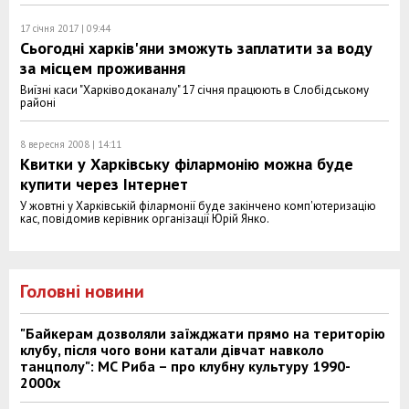
17 січня 2017 | 09:44
Сьогодні харків'яни зможуть заплатити за воду
за місцем проживання
Виїзні каси "Харківодоканалу" 17 січня працюють в Слобідському
районі
8 вересня 2008 | 14:11
Квитки у Харківську філармонію можна буде
купити через Інтернет
У жовтні у Харківській філармонії буде закінчено комп'ютеризацію
кас, повідомив керівник організації Юрій Янко.
Головні новини
"Байкерам дозволяли заїжджати прямо на територію
клубу, після чого вони катали дівчат навколо
танцполу": МС Риба – про клубну культуру 1990-
2000х