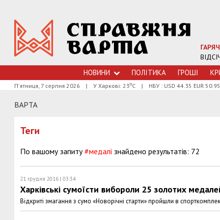
ГАРЯЧ
ВІДСІ
НОВИНИ
ПОЛІТИКА
ГРОШI
КР
о
П'ятниця, 7 серпня 2026
|
У Харкові: 23
С
|
НБУ : USD 44.35 EUR 50.9
ВАРТА
Теги
По вашому запиту
#медалі
знайдено результатів: 72
21 грудня 2016 | 03:34
Харківські сумоїсти вибороли 25 золотих медале
Відкриті змагання з сумо «Новорічні старти» пройшли в спорткомпле