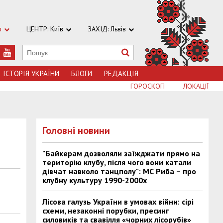
в
ЦЕНТР: Київ
ЗАХІД: Львів
ІСТОРІЯ УКРАЇНИ
БЛОГИ
РЕДАКЦІЯ
ГОРОСКОП
ЛОКАЦІЇ
Головні новини
"Байкерам дозволяли заїжджати прямо на
територію клубу, після чого вони катали
дівчат навколо танцполу": МС Риба – про
клубну культуру 1990-2000х
Лісова галузь України в умовах війни: сірі
схеми, незаконні порубки, пресинг
силовиків та свавілля «чорних лісорубів»