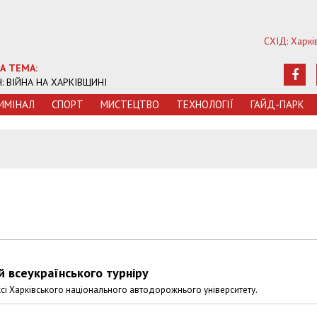
СХІД: Харкі
А ТЕМА:
Ч: ВІЙНА НА ХАРКІВЩИНІ
ИМIНАЛ
СПОРТ
МИСТЕЦТВО
ТЕХНОЛОГIЇ
ГАЙД-ПАРК
5
й всеукраїнського турніру
ксі Харківського національного автодорожнього університету.