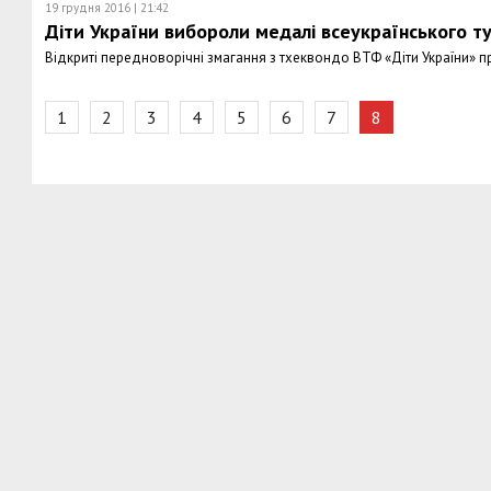
19 грудня 2016 | 21:42
Діти України вибороли медалі всеукраїнського ту
Відкриті передноворічні змагання з тхеквондо ВТФ «Діти України» п
1
2
3
4
5
6
7
8