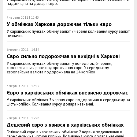
падати ціна на долар і євро.
7 червня 2011 | 12:43
У обмінках Харкова дорожчає тільки євро
У харківських пунктах обміну валют 7 червня коливання курсу валют
незначні.
6 червня 2011 | 14:14
Євро сильно подорожчав за вихідні в Харкові
У харківських пунктах обміну валют, у понеділок, 6 червня,
спостерігається різке подорожчання євро. У середньому
європейська валюта подорожчала на 14 копійок
3 червня 2011 | 12:53
Євро в харківських обмінках впевнено дорожчає
У харківських обмінках 3 червня євро подорожчав в середньому на
шість копійок. Коливання курсу долара незначні.
2 червня 2011 | 13:28
Дешевий євро з'явився в харківських обмінках
Готівковий євро в харківських обмінках 2 червня подешевшав в
середньому на чотири копійки. Коливання курсу долара незначні.