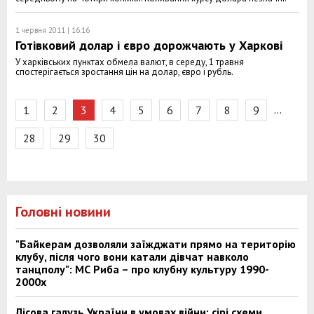
1 червня 2011 | 16:16
Готівковий долар і євро дорожчають у Харкові
У харківських пунктах обмела валют, в середу, 1 травня
спостерігається зростання цін на долар, євро і рубль.
…
1
2
3
4
5
6
7
8
9
28
29
30
Головні новини
"Байкерам дозволяли заїжджати прямо на територію
клубу, після чого вони катали дівчат навколо
танцполу": МС Риба – про клубну культуру 1990-
2000х
Лісова галузь України в умовах війни: сірі схеми,