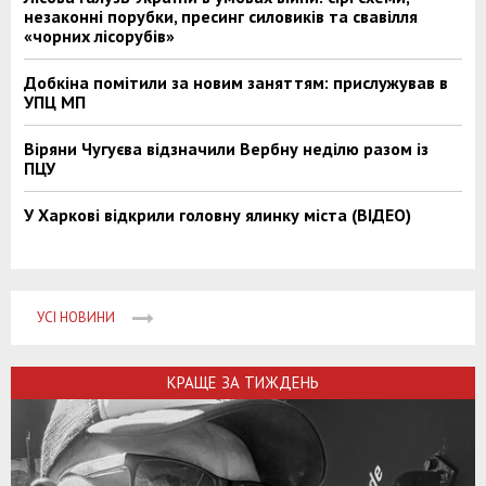
незаконні порубки, пресинг силовиків та свавілля
«чорних лісорубів»
Добкіна помітили за новим заняттям: прислужував в
УПЦ МП
Віряни Чугуєва відзначили Вербну неділю разом із
ПЦУ
У Харкові відкрили головну ялинку міста (ВІДЕО)
УСІ НОВИНИ
КРАЩЕ ЗА ТИЖДЕНЬ