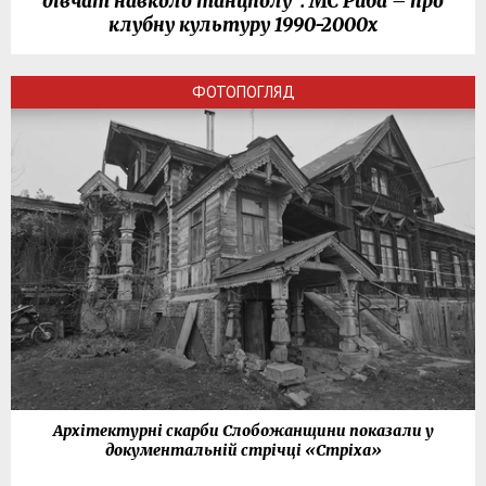
дівчат навколо танцполу": МС Риба – про
клубну культуру 1990-2000х
ФОТОПОГЛЯД
Архітектурні скарби Слобожанщини показали у
документальній стрічці «Стріха»