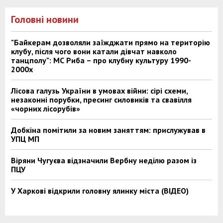
Головні новини
"Байкерам дозволяли заїжджати прямо на територію
клубу, після чого вони катали дівчат навколо
танцполу": МС Риба – про клубну культуру 1990-
2000х
Лісова галузь України в умовах війни: сірі схеми,
незаконні порубки, пресинг силовиків та свавілля
«чорних лісорубів»
Добкіна помітили за новим заняттям: прислужував в
УПЦ МП
Віряни Чугуєва відзначили Вербну неділю разом із
ПЦУ
У Харкові відкрили головну ялинку міста (ВІДЕО)