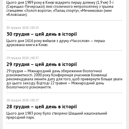
Цього дня 1989 року в Києві відкрито першу ділянку (1,9 км) 3-ї
(Сирецько-Печерської) лінії столичного метрополітену з трьома
станціями: «Золоті ворота», «Палац спорту», «Мечникова» (нині
«Кловська»).
30 грудня 2020 | 00:25
30 грудня – цей день в історії
Цього дня 1616 року вийшов з друку «Часослов» — перша
друкована книга в Києві.
29 грудня 2020 | 00:37
29 грудня – цей день в історії
29 грудня — Міжнародний день збереження біологічної
різноманітності. 2000 року Конференція учасників Конвенції
рекомендувала змінити дату для того, щоб привернути більше уваги
до цього заходу. Відтоді 22 травня — Міжнародний день
біологічного різноманіття.
28 грудня 2020 | 00:27
28 грудня – цей день в історії
Цього дня 1983 року було створено Шацький національний
природний парк.