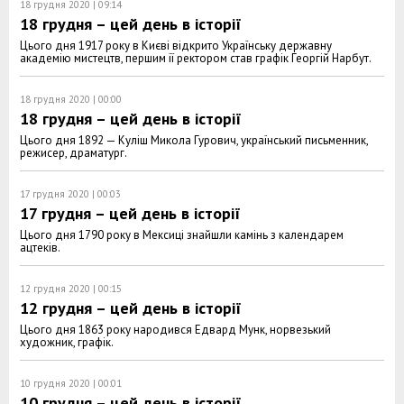
18 грудня 2020 | 09:14
18 грудня – цей день в історії
Цього дня 1917 року в Києві відкрито Українську державну
академію мистецтв, першим її ректором став графік Георгій Нарбут.
18 грудня 2020 | 00:00
18 грудня – цей день в історії
Цього дня 1892 — Куліш Микола Гурович, український письменник,
режисер, драматург.
17 грудня 2020 | 00:03
17 грудня – цей день в історії
Цього дня 1790 року в Мексиці знайшли камінь з календарем
ацтеків.
12 грудня 2020 | 00:15
12 грудня – цей день в історії
Цього дня 1863 року народився Едвард Мунк, норвезький
художник, графік.
10 грудня 2020 | 00:01
10 грудня – цей день в історії