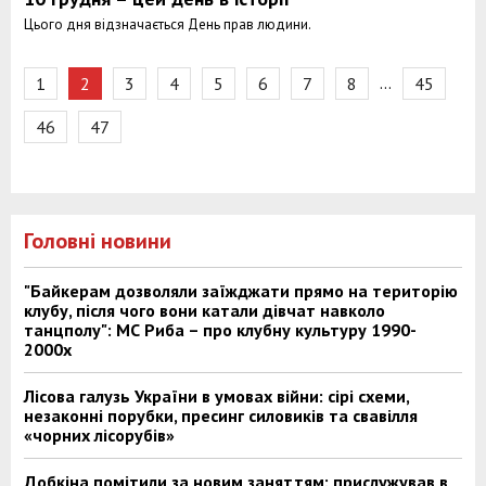
Цього дня відзначається День прав людини.
…
1
2
3
4
5
6
7
8
45
46
47
Головні новини
"Байкерам дозволяли заїжджати прямо на територію
клубу, після чого вони катали дівчат навколо
танцполу": МС Риба – про клубну культуру 1990-
2000х
Лісова галузь України в умовах війни: сірі схеми,
незаконні порубки, пресинг силовиків та свавілля
«чорних лісорубів»
Добкіна помітили за новим заняттям: прислужував в