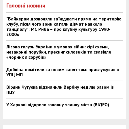
Головні новини
"Байкерам дозволяли заїжджати прямо на територію
клубу, після чого вони катали дівчат навколо
танцполу": МС Риба – про клубну культуру 1990-
2000х
Лісова галузь України в умовах війни: сірі схеми,
незаконні порубки, пресинг силовиків та свавілля
«чорних лісорубів»
Добкіна помітили за новим заняттям: прислужував в
УПЦ МП
Віряни Чугуєва відзначили Вербну неділю разом із
ПЦУ
У Харкові відкрили головну ялинку міста (ВІДЕО)