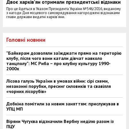
Двоє харків’ян отримали президентські відзнаки
Про це йдеться в Указом Президента України №546/2016, виданому
з нагоди Дня місцевого самоврядування нагороджені відзнаками
глави держави видатні харків’яни.
Головні новини
"Байкерам дозволяли заїжджати прямо на територію
клубу, після чого вони катали дівчат навколо
танцполу": МС Риба – про клубну культуру 1990-
2000х
Лісова галузь України в умовах війни: сірі схеми,
незаконні порубки, пресинг силовиків та свавілля
«чорних лісорубів»
Добкіна помітили за новим заняттям: прислужував в
УПЦ МП
Віряни Чугуєва відзначили Вербну неділю разом із
ПЦУ