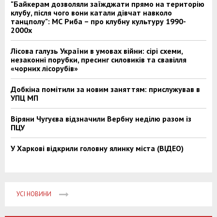
"Байкерам дозволяли заїжджати прямо на територію
клубу, після чого вони катали дівчат навколо
танцполу": МС Риба – про клубну культуру 1990-
2000х
Лісова галузь України в умовах війни: сірі схеми,
незаконні порубки, пресинг силовиків та свавілля
«чорних лісорубів»
Добкіна помітили за новим заняттям: прислужував в
УПЦ МП
Віряни Чугуєва відзначили Вербну неділю разом із
ПЦУ
У Харкові відкрили головну ялинку міста (ВІДЕО)
УСІ НОВИНИ