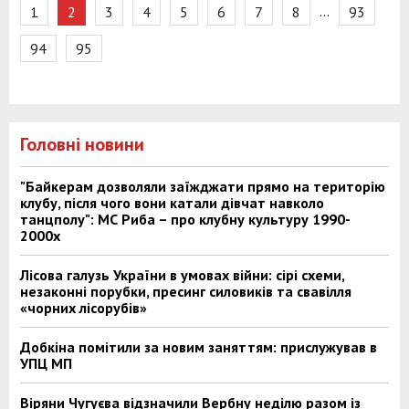
…
1
2
3
4
5
6
7
8
93
94
95
Головні новини
"Байкерам дозволяли заїжджати прямо на територію
клубу, після чого вони катали дівчат навколо
танцполу": МС Риба – про клубну культуру 1990-
2000х
Лісова галузь України в умовах війни: сірі схеми,
незаконні порубки, пресинг силовиків та свавілля
«чорних лісорубів»
Добкіна помітили за новим заняттям: прислужував в
УПЦ МП
Віряни Чугуєва відзначили Вербну неділю разом із