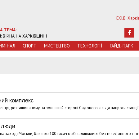
СХІД: Харкі
А ТЕМА:
Ч: ВІЙНА НА ХАРКІВЩИНІ
ИМIНАЛ
СПОРТ
МИСТЕЦТВО
ТЕХНОЛОГIЇ
ГАЙД-ПАРК
ний комплекс
нтрі, розташованому на зовнішній стороні Садового кільця напроти станції
и люди
на заході Москви, близько 100 тисяч осіб залишилися без телефонного і інт