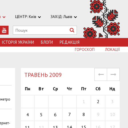
в
ЦЕНТР: Київ
ЗАХІД: Львів
ІСТОРІЯ УКРАЇНИ
БЛОГИ
РЕДАКЦІЯ
ГОРОСКОП
ЛОКАЦІЇ
TРАВЕНЬ 2009
Пн
Вт
Ср
Чт
Пт
Сб
Нд
 метро
1
2
3
7
8
9
10
4
5
6
ернет-
14
15
16
17
11
12
13