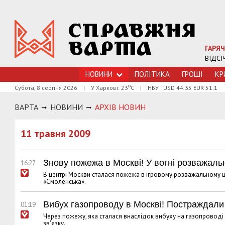
ГАРЯЧ
ВІДСІ
НОВИНИ
ПОЛІТИКА
ГРОШI
КР
о
Субота, 8 серпня 2026
|
У Харкові: 23
С
|
НБУ : USD 44.35 EUR 51.1
ВАРТА
НОВИНИ
АРХIВ НОВИН
11 травня 2009
Знову пожежа в Москві! У вогні розважаль
16:27
В центрі Москви сталася пожежа в ігровому розважальному це
«Смоленська».
Вибух газопроводу в Москві! Постраждал
01:19
Через пожежу, яка сталася внаслідок вибуху на газопроводі 
зв'язку.