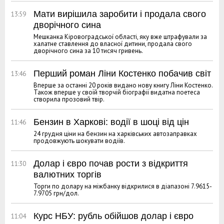
Мати вирішила заробити і продала свого
13:59
дворічного сина
Мешканка Кіровоградської області, яку вже штрафували за
халатне ставлення до власної дитини, продала свого
дворічного сина за 10 тисяч гривень.
Перший роман Ліни Костенко побачив світ
13:46
Вперше за останні 20 років видано нову книгу Ліни Костенко.
Також вперше у своїй творчій біографії видатна поетеса
створила прозовий твір.
Бензин в Харкові: водії в шоці від цін
11:46
24 грудня ціни на бензин на харківських автозаправках
продовжують шокувати водіїв.
Долар і євро почав рости з відкриття
11:30
валютних торгів
Торги по долару на міжбанку відкрилися в діапазоні 7.9615-
7.9705 грн/дол.
Курс НБУ: рубль обійшов долар і євро
11:04