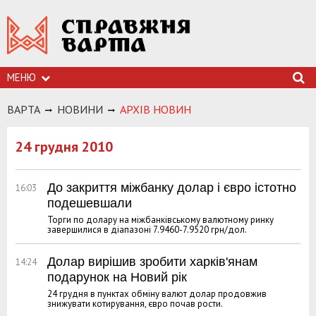
МЕНЮ
ВАРТА
НОВИНИ
АРХIВ НОВИН
24 грудня 2010
До закриття міжбанку долар і євро істотно
16:03
подешевшали
Торги по долару на міжбанківському валютному ринку
завершилися в діапазоні 7.9460-7.9520 грн/дол.
Долар вирішив зробити харків'янам
14:24
подарунок на Новий рік
24 грудня в пунктах обміну валют долар продовжив
знижувати котирування, євро почав рости.