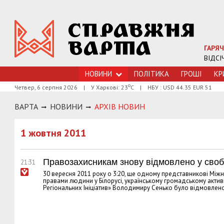
ГАРЯЧ
ВІДСІ
НОВИНИ
ПОЛІТИКА
ГРОШI
КР
о
Четвер, 6 серпня 2026
|
У Харкові: 23
С
|
НБУ : USD 44.35 EUR 51
ВАРТА
НОВИНИ
АРХIВ НОВИН
1 жовтня 2011
Правозахисникам знову відмовлено у своб
21:31
30 вересня 2011 року о 3:20, ще одному представникові Міжн
правами людини у Білорусі, українському громадському активі
Регіональних Ініціатив» Володимиру Сенько було відмовлено 