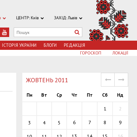
в
ЦЕНТР: Київ
ЗАХІД: Львів
ІСТОРІЯ УКРАЇНИ
БЛОГИ
РЕДАКЦІЯ
ГОРОСКОП
ЛОКАЦІЇ
ЖОВТЕНЬ 2011
Пн
Вт
Ср
Чт
Пт
Сб
Нд
1
2
6
7
8
9
3
4
5
13
14
15
16
10
11
12