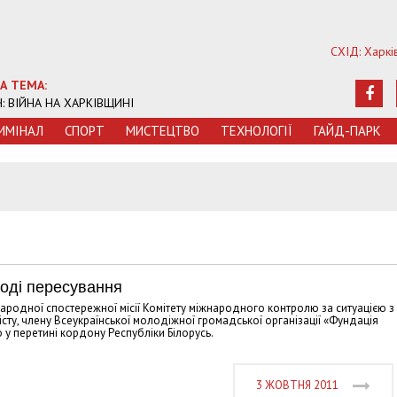
СХІД: Харкі
А ТЕМА:
Ч: ВІЙНА НА ХАРКІВЩИНІ
ИМIНАЛ
СПОРТ
МИСТЕЦТВО
ТЕХНОЛОГIЇ
ГАЙД-ПАРК
оді пересування
ародної спостережної місії Комітету міжнародного контролю за ситуацією з
сту, члену Всеукраїнської молодіжної громадської організації «Фундація
у перетині кордону Республіки Білорусь.
3 ЖОВТНЯ 2011