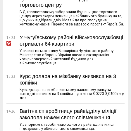
торгового центру
В Дніпропетровську заборонили будівництво торгового
центру через скарги мешканців найближчого будинку на те,
що у них відібрали двір. Мова йде про споруду на
житловому масиві Перемога за адресою проспект Героїв, 3а.
У Чугуївському районі військовослужбовці
17:23
отримали 64 квартири
У селищі міського типу Башкирівка Чугуївського району
Міністерство оборони України ввело в експлуатацію
чотириповерховий житловий будинок для
військовослужбовців.
Курс долара на міжбанку знизився на 3
15:23
копійки
Курс долара на міжбанківському валютному ринку за
сьогодні знизився на 3 копійки – до рівня 8,0220-8,0300 грн/
дол.
Вагітна співробітниця райвідділу міліції
14:26
заколола ножем свого співмешканця
У Запоріжжі співробітницю одного з райвідділів міліції
підозрюють у вбивстві свого співмешканця.