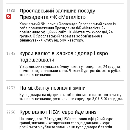
Ярославський залишив посаду
17:08
Президента ФК «Металіст»
Харківський бізнесмен Олександр Ярославський склав із
себе повноваження Президента ФК «Металіст». Як
повідомляє офіційний сайт ФК «Металіст», сьогодні, 24
грудня, О.Ярославський передав зобов'язання з
фінансування клубу іншому інвестору.
Курси валют в Харкові: долар і євро
12:45
подешевшали
У харківських пунктах обміну валют у понеділок, 24 грудня,
помітно подешевшали євро. Долар. Курс російського рубля
змінився незначно.
На міжбанку незначні зміни
12:32
Курс долара на відкритті міжбанківського валютного ринку
змінився незначно, розширивши спред до 8,05-8,07 грн/дол.
Курс валют НБУ: євро йде вниз
22:56
На понеділок, 24 грудня, НБУ встановив офіційний курс
гривні, знизивши котирування євро, підвищивши курс
російського рубля та залишивши курс долара без змін.