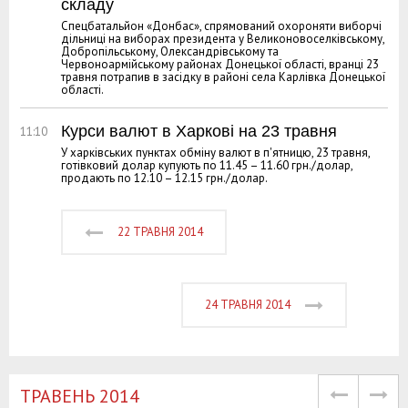
складу
Спецбатальйон «Донбас», спрямований охороняти виборчі
дільниці на виборах президента у Великоновоселківському,
Добропільському, Олександрівському та
Червоноармійському районах Донецької області, вранці 23
травня потрапив в засідку в районі села Карлівка Донецької
області.
Курси валют в Харкові на 23 травня
11:10
У харківських пунктах обміну валют в п'ятницю, 23 травня,
готівковий долар купують по 11.45 – 11.60 грн./долар,
продають по 12.10 – 12.15 грн./долар.
22 ТРАВНЯ 2014
24 ТРАВНЯ 2014
TРАВЕНЬ 2014