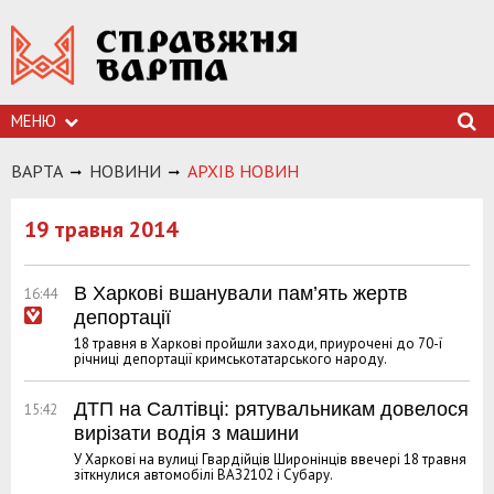
МЕНЮ
ВАРТА
НОВИНИ
АРХIВ НОВИН
19 травня 2014
В Харкові вшанували пам’ять жертв
16:44
депортації
18 травня в Харкові пройшли заходи, приурочені до 70-ї
річниці депортації кримськотатарського народу.
ДТП на Салтівці: рятувальникам довелося
15:42
вирізати водія з машини
У Харкові на вулиці Гвардійців Широнінців ввечері 18 травня
зіткнулися автомобілі ВАЗ2102 і Субару.