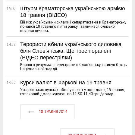
Штурм Краматорська українською армією
15:02
18 травня (ВІДЕО)
Бій між українськими силами і сепаратистами в Краматорську
почався 18 травня о п'ятій ранку і закінчився близько
восьмої вечора.
Терористи вбили українського силовика
14:28
біля Слов'янська. Ще троє поранені
(ВІДЕО перестрілки)
Вранці в результаті перестрілки в Слов'янську загинув боєць
Національної гвардії.
Курси валют в Харкові на 19 травня
13:22
У харківських пунктах обміну валют у понеділок, 19 травня,
готівковий долар купують по 11.30-11.40 грн./долар.
18 ТРАВНЯ 2014