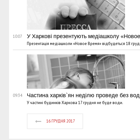
У Харкові презентують медіашколу «Ново
10:07
Презентація медіашколи «Новое Время» відбудеться 18 грудн
Частина харків`ян неділю проведе без вод
09:34
У частині будинків Харкова 17 грудня не буде води.
16 ГРУДНЯ 2017