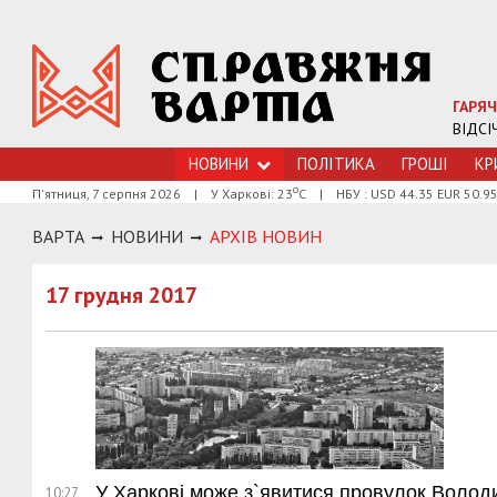
ГАРЯЧ
ВІДСІ
НОВИНИ
ПОЛІТИКА
ГРОШI
КР
о
П'ятниця, 7 серпня 2026
|
У Харкові: 23
С
|
НБУ : USD 44.35 EUR 50.9
ВАРТА
НОВИНИ
АРХIВ НОВИН
17 грудня 2017
У Харкові може з`явитися провулок Волод
10:27