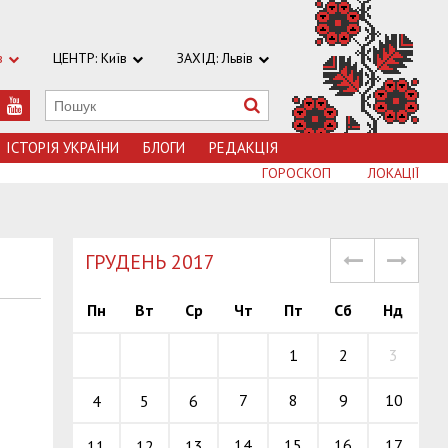
в
ЦЕНТР: Київ
ЗАХІД: Львів
ІСТОРІЯ УКРАЇНИ
БЛОГИ
РЕДАКЦІЯ
ГОРОСКОП
ЛОКАЦІЇ
ГРУДЕНЬ 2017
Пн
Вт
Ср
Чт
Пт
Сб
Нд
1
2
3
7
8
9
10
4
5
6
14
15
16
17
11
12
13