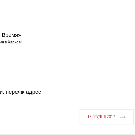
е Время»
я в Харкові.
и: перелік адрес
18 ГРУДНЯ 2017
Харковом ширяться добрі вчи