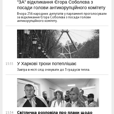
"ЗА" відкликання Єгора Соболєва з
посади голови антикорупційного комітету
Вчора 256 народних депутатів у парламенті проголосували
за відкликання Єгора Соболєва з посади голови
антикорупційного комітету.
У Харкові трохи потеплішає
15:55
Завтра в місті слід очікувати до 3 градусів тепла.
Світлична розповіла про плани щодо
15:34