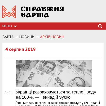
МЕНЮ
ВАРТА
НОВИНИ
АРХIВ НОВИН
4 серпня 2019
Українці розраховуються за тепло і воду
12:18
на 100%, — Геннадій Зубко
Рівень сплати населення за всі спожиті послуги у січні-травні