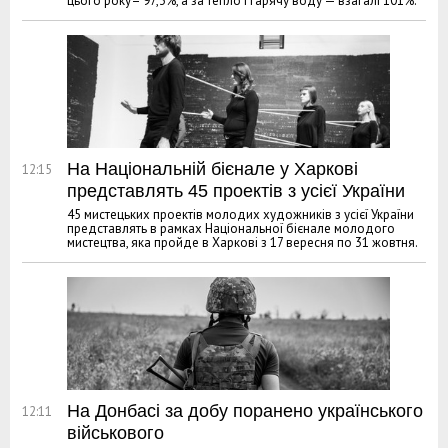
цього року– 97,3%, а за тепло і гарячу воду — взагалі 101%.
На Національній бієнале у Харкові
12:15
представлять 45 проектів з усієї України
45 мистецьких проектів молодих художників з усієї України
представлять в рамках Національної бієнале молодого
мистецтва, яка пройде в Харкові з 17 вересня по 31 жовтня.
На Донбасі за добу поранено українського
12:11
військового