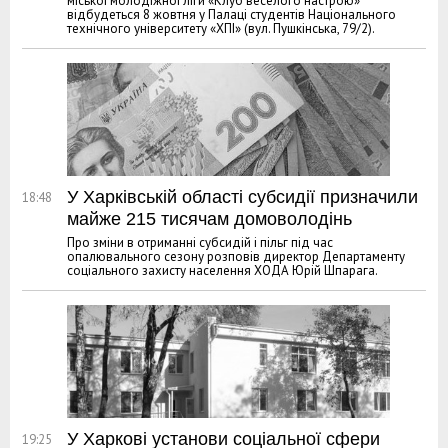
міської молодіжної ліги «Клуб веселого настрою»
відбудеться 8 жовтня у Палаці студентів Національного
технічного університету «ХПІ» (вул. Пушкінська, 79/2).
У Харківській області субсидії призначили
18:48
майже 215 тисячам домоволодінь
Про зміни в отриманні субсидій і пільг під час
опалювального сезону розповів директор Департаменту
соціального захисту населення ХОДА Юрій Шпарага.
У Харкові установи соціальної сфери
19:25