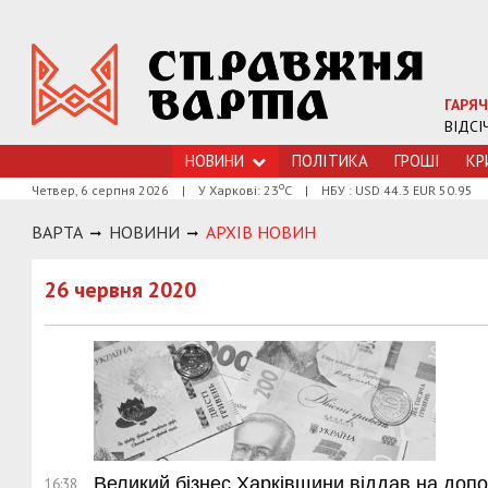
ГАРЯЧ
ВІДСІ
НОВИНИ
ПОЛІТИКА
ГРОШI
КР
о
Четвер, 6 серпня 2026
|
У Харкові: 23
С
|
НБУ : USD 44.3 EUR 50.95
ВАРТА
НОВИНИ
АРХIВ НОВИН
26 червня 2020
Великий бізнес Харківщини віддав на допо
16:38