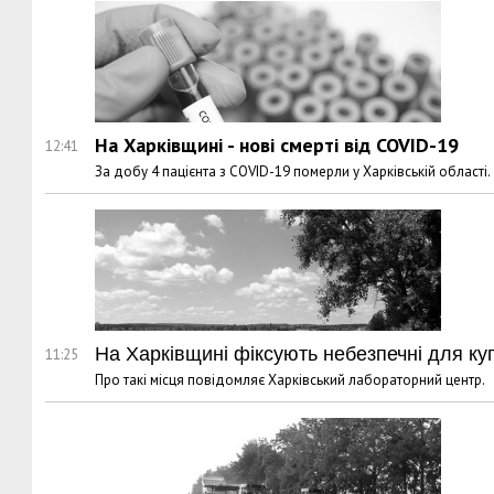
На Харківщині - нові смерті від COVID-19
12:41
За добу 4 пацієнта з COVID-19 померли у Харківській області.
На Харківщині фіксують небезпечні для ку
11:25
Про такі місця повідомляє Харківський лабораторний центр.