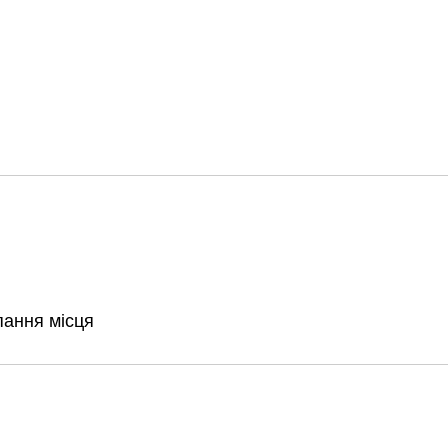
пання місця
Харковом ширяться добрі вчи