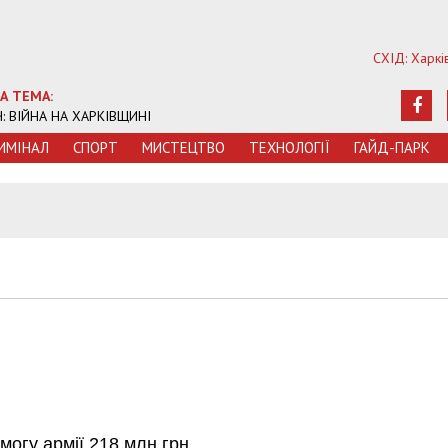
СХІД: Харкі
А ТЕМА:
Ч: ВІЙНА НА ХАРКІВЩИНІ
ИМIНАЛ
СПОРТ
МИСТЕЦТВО
ТЕХНОЛОГIЇ
ГАЙД-ПАРК
могу армії 218 млн грн