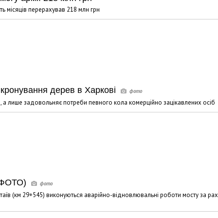
ть місяців перерахував 218 млн грн
 кронування дерев в Харкові
дів, а лише задовольняє потреби певного кола комерційно зацікавлених осіб
(ФОТО)
аїв (км 29+545) виконуються аварійно-відновлювальні роботи мосту за ра