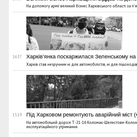
На допомогу армії великий бізнес Харківського області за п’я
Харків’янка поскаржилася Зеленському на
16:37
Харків став незручним ні для автомобілістів, ні для пішохо
Під Харковом ремонтують аварійний міст 
15:19
На автомобільній дорозі Т-21-16 Коломак-Шелестове-Колонт
експлуатаційного утримання.