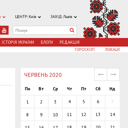
в
ЦЕНТР: Київ
ЗАХІД: Львів
ІСТОРІЯ УКРАЇНИ
БЛОГИ
РЕДАКЦІЯ
ГОРОСКОП
ЛОКАЦІЇ
ЧЕРВЕНЬ 2020
Пн
Вт
Ср
Чт
Пт
Сб
Нд
4
5
6
7
1
2
3
11
12
13
14
8
9
10
18
19
20
21
15
16
17