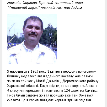
громади Харкова. Про свій життєвий шлях
“Справжній варті” розповів сам пан Вадим.
Я народився в 1963 року 1 квітня в першому пологовому
будинку недалеко від південного вокзалу. Але батьки
жили на той час у Малій Данилівці Дергачівського району
Харківської області. Так, я звідти, то моє коріння. А вже з
4 класу ми переїхали, і я навчався в 124 школі на Салтівці.
І моє більш свідоме життя пройшло вже там. Хочеться
сказати що я харків’янин, але коріння трішки звідтіля.