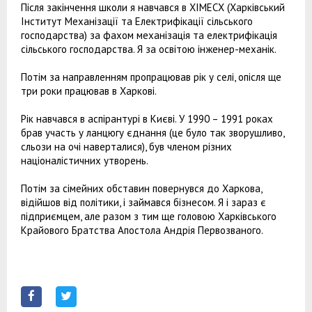
Після закінчення школи я навчався в ХІМЕСХ (Харківський
Інститут Механізації та Електрифікації сільського
господарства) за фахом механізація та електрифікація
сільського господарства. Я за освітою інженер-механік.
Потім за направленням пропрацював рік у селі, опісля ще
три роки працював в Харкові.
Рік навчався в аспірантурі в Києві. У 1990 – 1991 роках
брав участь у ланцюгу єднання (це було так зворушливо,
сльози на очі наверталися), був членом різних
націоналістичних утворень.
Потім за сімейних обставин повернувся до Харкова,
відійшов від політики, і займався бізнесом. Я і зараз є
підприємцем, але разом з тим ще головою Харківського
Крайового Братства Апостола Андрія Первозваного.