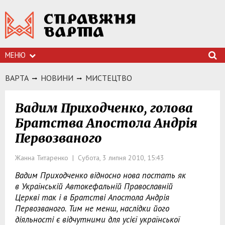
МЕНЮ
ВАРТА
НОВИНИ
МИСТЕЦТВО
Вадим Приходченко, голова
Братства Апостола Андрія
Первозваного
Жанна Титаренко | Субота, 3 липня 2010, 15:43
Вадим Приходченко відносно нова постать як
в Українській Автокефальній Православній
Церкві так і в Братстві Апостола Андрія
Первозваного. Тим не менш, наслідки його
діяльності є відчутними для усієї української