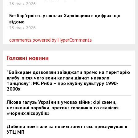
23 січня 2026
Безбар’єрність у школах Харківщини в цифрах: що
відомо
23 січня 2026
comments powered by HyperComments
Головні новини
"Байкерам дозволяли заїжджати прямо на територію
клубу, після чого вони катали дівчат навколо
танцполу": МС Риба – про клубну культуру 1990-
2000х
Лісова галузь України в умовах війни: сірі схеми,
незаконні порубки, пресинг силовиків та свавілля
«чорних лісорубів»
Добкіна помітили за новим заняттям: прислужував в
УПЦ МП