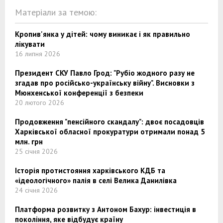
Матеріали за темою:
Кропив'янка у дітей: чому виникає і як правильно
лікувати
16 липня 2026
Президент СКУ Павло Грод: "Рубіо жодного разу не
згадав про російсько-українську війну". Висновки з
Мюнхенської конференції з безпеки
20 лютого 2026
Продовження "пенсійного скандалу": двоє посадовців
Харківської обласної прокуратури отримали понад 5
млн. грн
25 січня 2026
Історія протистояння харківського КДБ та
«ідеологічного» палія в селі Велика Данилівка
24 січня 2026
Платформа розвитку з Антоном Бахур: інвестиція в
покоління, яке відбудує країну