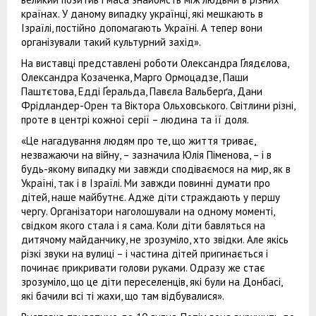
країнах. У даному випадку українці, які мешкають в
Ізраїлі, постійно допомагають Україні. А тепер вони
організували такий культурний захід».
На виставці представлені роботи Олександра Ґлядєлова,
Олександра Козаченка, Марго Ормоцадзе, Паши
Паштєтова, Едді Ґеральда, Павєла Вальберґа, Дани
Фрідландер-Орен та Віктора Ольховського. Світлини різні,
проте в центрі кожної серії – людина та її доля.
«Це нагадування людям про те, що життя триває,
незважаючи на війну, – зазначила Юлія Піменова, – і в
будь-якому випадку ми завжди сподіваємося на мир, як в
Україні, так і в Ізраїлі. Ми завжди повинні думати про
дітей, наше майбутнє. Адже діти страждають у першу
чергу. Організатори наголошували на одному моменті,
свідком якого стала і я сама. Коли діти бавляться на
дитячому майданчику, не зрозуміло, хто звідки. Але якісь
різкі звуки на вулиці – і частина дітей пригинається і
починає прикривати голови руками. Одразу же стає
зрозуміло, що це діти переселенців, які були на Донбасі,
які бачили всі ті жахи, що там відбувалися».