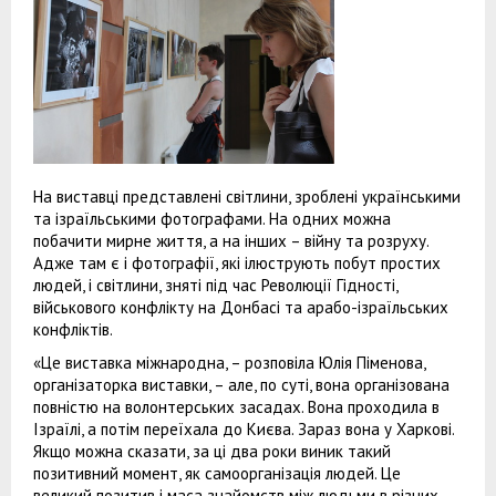
На виставці представлені світлини, зроблені українськими
та ізраїльськими фотографами. На одних можна
побачити мирне життя, а на інших – війну та розруху.
Адже там є і фотографії, які ілюструють побут простих
людей, і світлини, зняті під час Революції Гідності,
військового конфлікту на Донбасі та арабо-ізраїльських
конфліктів.
«Це виставка міжнародна, – розповіла Юлія Піменова,
організаторка виставки, – але, по суті, вона організована
повністю на волонтерських засадах. Вона проходила в
Ізраїлі, а потім переїхала до Києва. Зараз вона у Харкові.
Якщо можна сказати, за ці два роки виник такий
позитивний момент, як самоорганізація людей. Це
великий позитив і маса знайомств між людьми в різних