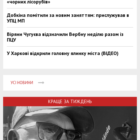
«чорних лісорубів»
Добкіна помітили за новим заняттям: прислужував в
УПЦ МП
Віряни Чугуєва відзначили Вербну неділю разом із
ПЦУ
У Харкові відкрили головну ялинку міста (ВІДЕО)
УСІ НОВИНИ
КРАЩЕ ЗА ТИЖДЕНЬ