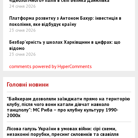
«ідеологічного» палія в селі Велика Данилівка
24 січня 2026
Платформа розвитку з Антоном Бахур: інвестиція в
покоління, яке відбудує країну
23 січня 2026
Безбар’єрність у школах Харківщини в цифрах: що
відомо
23 січня 2026
comments powered by HyperComments
Головні новини
"Байкерам дозволяли заїжджати прямо на територію
клубу, після чого вони катали дівчат навколо
танцполу": МС Риба – про клубну культуру 1990-
2000х
Лісова галузь України в умовах війни: сірі схеми,
незаконні порубки, пресинг силовиків та свавілля