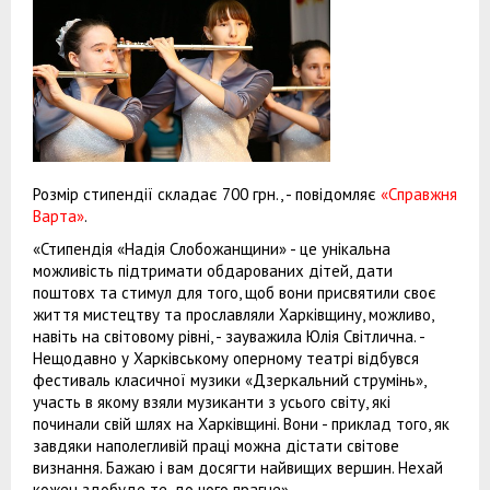
Розмір стипендії складає 700 грн., - повідомляє
«Справжня
Варта»
.
«Стипендія «Надія Слобожанщини» - це унікальна
можливість підтримати обдарованих дітей, дати
поштовх та стимул для того, щоб вони присвятили своє
життя мистецтву та прославляли Харківщину, можливо,
навіть на світовому рівні, - зауважила Юлія Світлична. -
Нещодавно у Харківському оперному театрі відбувся
фестиваль класичної музики «Дзеркальний струмінь»,
участь в якому взяли музиканти з усього світу, які
починали свій шлях на Харківщині. Вони - приклад того, як
завдяки наполегливій праці можна дістати світове
визнання. Бажаю і вам досягти найвищих вершин. Нехай
кожен здобуде те, до чого прагне».