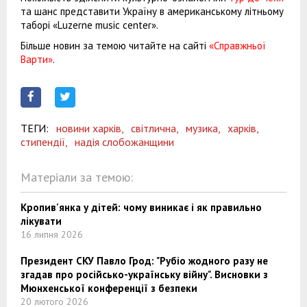
та шанс представити Україну в американському літньому
таборі «Luzerne music center».
Більше новин за темою читайте на сайті
«Справжньої
Варти»
.
ТЕГИ:
новини харків,
світлична,
музика,
харків,
стипендії,
надія слобожанщини
Матеріали за темою:
Кропив'янка у дітей: чому виникає і як правильно
лікувати
16 липня 2026
Президент СКУ Павло Грод: "Рубіо жодного разу не
згадав про російсько-українську війну". Висновки з
Мюнхенської конференції з безпеки
20 лютого 2026