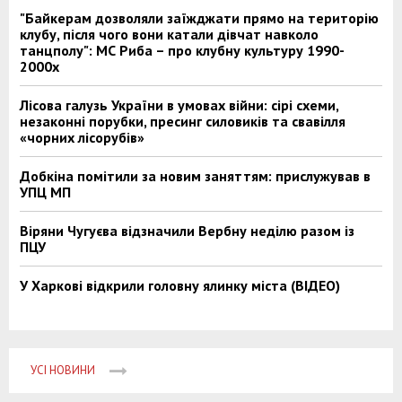
"Байкерам дозволяли заїжджати прямо на територію
клубу, після чого вони катали дівчат навколо
танцполу": МС Риба – про клубну культуру 1990-
2000х
Лісова галузь України в умовах війни: сірі схеми,
незаконні порубки, пресинг силовиків та свавілля
«чорних лісорубів»
Добкіна помітили за новим заняттям: прислужував в
УПЦ МП
Віряни Чугуєва відзначили Вербну неділю разом із
ПЦУ
У Харкові відкрили головну ялинку міста (ВІДЕО)
УСІ НОВИНИ