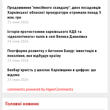
Продовження "пенсійного скандалу": двоє посадовців
Харківської обласної прокуратури отримали понад 5
млн. грн
25 січня 2026
Історія протистояння харківського КДБ та
«ідеологічного» палія в селі Велика Данилівка
24 січня 2026
Платформа розвитку з Антоном Бахур: інвестиція в
покоління, яке відбудує країну
23 січня 2026
Безбар’єрність у школах Харківщини в цифрах: що
відомо
23 січня 2026
comments powered by HyperComments
Головні новини