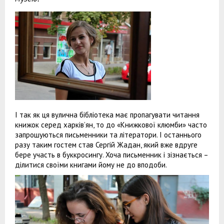
І так як ця вулична бібліотека має пропагувати читання
книжок серед харків’ян, то до «Книжкової клюмби» часто
запрошуються письменники та літератори. І останнього
разу таким гостем став Сергій Жадан, який вже вдруге
бере участь в буккросингу. Хоча письменник і зізнається –
ділитися своїми книгами йому не до вподоби.