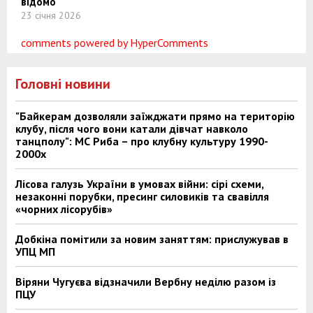
відомо
23 січня 2026
comments powered by HyperComments
Головні новини
"Байкерам дозволяли заїжджати прямо на територію
клубу, після чого вони катали дівчат навколо
танцполу": МС Риба – про клубну культуру 1990-
2000х
Лісова галузь України в умовах війни: сірі схеми,
незаконні порубки, пресинг силовиків та свавілля
«чорних лісорубів»
Добкіна помітили за новим заняттям: прислужував в
УПЦ МП
Віряни Чугуєва відзначили Вербну неділю разом із
ПЦУ