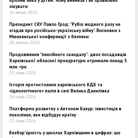
Кропив'янка у дітей: чому виникає і як правильно
лікувати
16 липня 2026
Президент СКУ Павло Грод: "Рубіо жодного разу не
згадав про російсько-українську війну". Висновки з
Мюнхенської конференції з безпеки
20 лютого 2026
Продовження "пенсійного скандалу": двоє посадовців
Харківської обласної прокуратури отримали понад 5
млн. грн
25 січня 2026
Історія протистояння харківського КДБ та
«ідеологічного» палія в селі Велика Данилівка
24 січня 2026
Платформа розвитку з Антоном Бахур: інвестиція в
покоління, яке відбудує країну
23 січня 2026
Безбар’єрність у школах Харківщини в цифрах: що