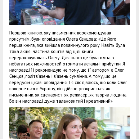
Першою книгою, яку письменник порекомендував
присутнім, були оповідання Олега Сенцова: «Це його
перша книга, яка вийшла позаминулого року. Навіть була
така акція: частина коштів від цієї книги
перераховувалась Олегу. Для нього це була одна з
небагатьох можливостей отримати легальні прибутки. Я
насправді її рекомендую не тому, що її автором є Олег
Сенцов, політв’язень і в’язень сумління. А тому, що це
передусім цікаві оповідання. І я сподіваюсь, що коли Олег
повернеться в Україну, він дійсно розкриється як
письменник, як сценарист, як режисер, як творча людина.
Бо він насправді дуже талановитий і креативний».