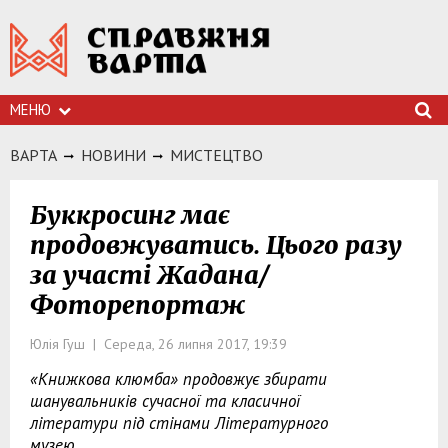
МЕНЮ
ВАРТА
НОВИНИ
МИСТЕЦТВО
Буккросинг має
продовжуватись. Цього разу
за участі Жадана/
Фоторепортаж
Юлія Гуш | Середа, 26 липня 2017, 19:39
«Книжкова клюмба» продовжує збирати
шанувальників сучасної та класичної
літератури під стінами Літературного
музею.