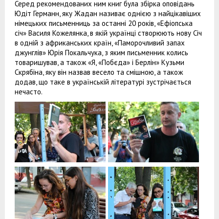
Серед рекомендованих ним книг була збірка оповідань
Юдіт Германн, яку Жадан називає однією з найцікавіших
німецьких письменниць за останні 20 років, «Ефіопська
січ» Василя Кожелянка, в якій українці створюють нову Січ
в одній з африканських країн, «Паморочливий запах
джунглів» Юрія Покальчука, з яким письменник колись
товаришував, а також «Я, «Побєда» і Берлін» Кузьми
Скрябіна, яку він назвав весело та смішною, а також
додав, що таке в українській літературі зустрічається
нечасто.