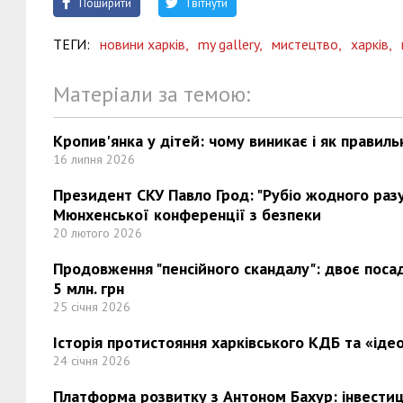
Поширити
Твітнути
ТЕГИ:
новини харків,
my gallery,
мистецтво,
харків,
Матеріали за темою:
Кропив'янка у дітей: чому виникає і як правиль
16 липня 2026
Президент СКУ Павло Грод: "Рубіо жодного разу 
Мюнхенської конференції з безпеки
20 лютого 2026
Продовження "пенсійного скандалу": двоє поса
5 млн. грн
25 січня 2026
Історія протистояння харківського КДБ та «ідео
24 січня 2026
Платформа розвитку з Антоном Бахур: інвестиці