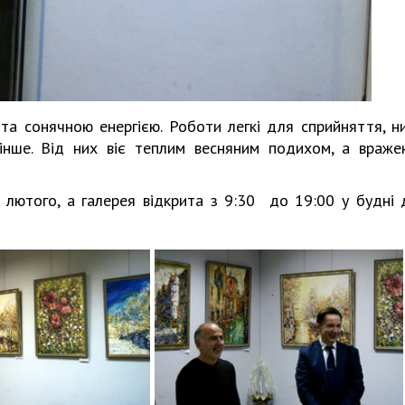
та сонячною енергією. Роботи легкі для сприйняття, н
інше. Від них віє теплим весняним подихом, а враже
лютого, а галерея відкрита з 9:30 до 19:00 у будні д