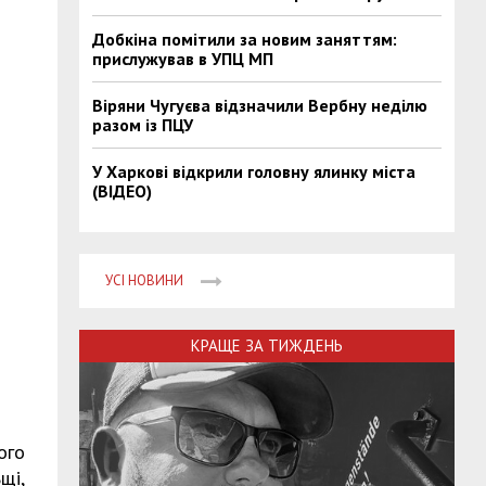
Добкіна помітили за новим заняттям:
прислужував в УПЦ МП
Віряни Чугуєва відзначили Вербну неділю
разом із ПЦУ
У Харкові відкрили головну ялинку міста
(ВІДЕО)
УСІ НОВИНИ
КРАЩЕ ЗА ТИЖДЕНЬ
ого
щі,