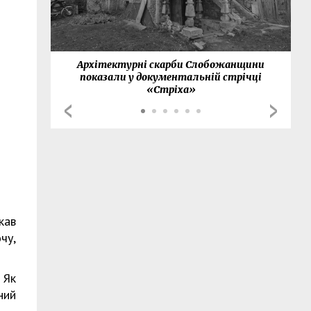
нки
Архітектурні скарби Слобожанщини
показали у документальній стрічці
«Стріха»
кав
чу,
 Як
ний