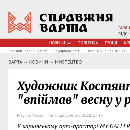
ГАРЯЧ
ВІДСІ
НОВИНИ
ПОЛІТИКА
ГРОШI
КР
о
П'ятниця, 7 серпня 2026
|
У Харкові: 23
С
|
НБУ : USD 44.35 EUR 51.1
ВАРТА
НОВИНИ
МИСТЕЦТВО
Художник Костян
"впіймав" весну у
Марина Чайка | П'ятниця, 2 лютого 2018, 17:19
У харківському арт-просторі MY GALLE