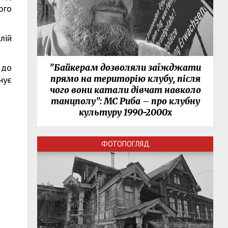
ого
лій
 до
"Байкерам дозволяли заїжджати
прямо на територію клубу, після
нує
чого вони катали дівчат навколо
танцполу": МС Риба – про клубну
культуру 1990-2000х
ФОТОПОГЛЯД