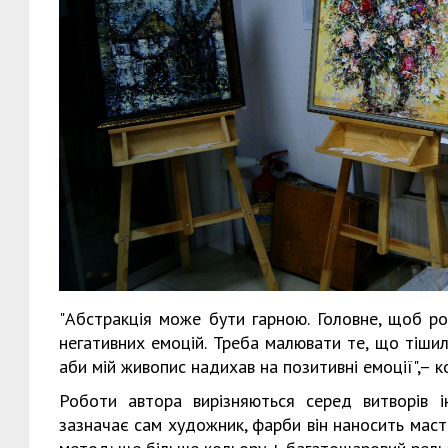
"Абстракція може бути гарною. Головне, щоб р
негативних емоцій. Треба малювати те, що тішил
аби мій живопис надихав на позитивні емоції",– 
Роботи автора вирізняються серед витворів 
зазначає сам художник, фарби він наносить масти