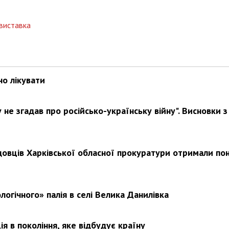
виставка
но лікувати
не згадав про російсько-українську війну". Висновки з
довців Харківської обласної прокуратури отримали по
логічного» палія в селі Велика Данилівка
я в покоління, яке відбудує країну