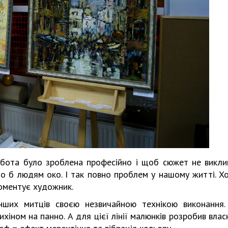
Харковом ширяться добрі вчи
обота було зроблена професійно і щоб сюжет не викли
о б людям око. І так повно проблем у нашому житті. Хо
коментує художник.
інших митців своєю незвичайною технікою виконання.
хіном на панно. А для цієї лінії малюнків розробив влас