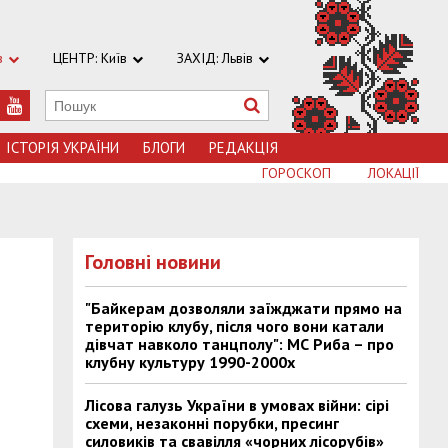
в
ЦЕНТР: Київ
ЗАХІД: Львів
ІСТОРІЯ УКРАЇНИ
БЛОГИ
РЕДАКЦІЯ
ГОРОСКОП
ЛОКАЦІЇ
Головні новини
"Байкерам дозволяли заїжджати прямо на
територію клубу, після чого вони катали
дівчат навколо танцполу": МС Риба – про
клубну культуру 1990-2000х
Лісова галузь України в умовах війни: сірі
схеми, незаконні порубки, пресинг
силовиків та свавілля «чорних лісорубів»