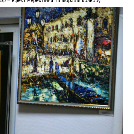
ф = ефект мерехтіння та вібрація кольору.