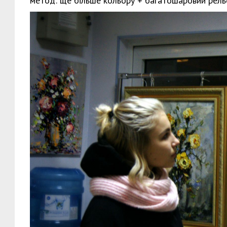
метод: ще більше кольору + багатошаровий рельє