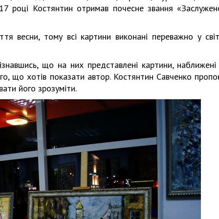
У 2017 році Костянтин отримав почесне звання «Заслужен
тя весни, тому всі картини виконані переважно у світ
ізнавшись, що на них представлені картини, наближені
го, що хотів показати автор. Костянтин Савченко пропо
вати його зрозуміти.