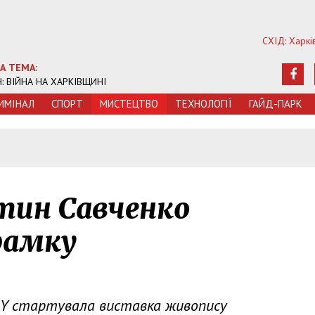
СХІД: Харкі
А ТЕМА:
Ч: ВІЙНА НА ХАРКІВЩИНІ
ИМIНАЛ
СПОРТ
МИСТЕЦТВО
ТЕХНОЛОГIЇ
ГАЙД-ПАРК
тин Савченко
 рамку
RY стартувала виставка живопису