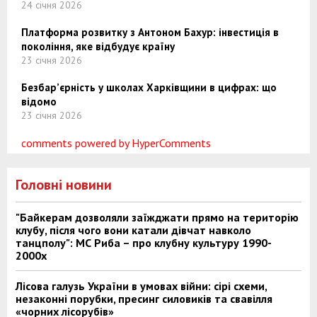
24 січня 2026
Платформа розвитку з Антоном Бахур: інвестиція в
покоління, яке відбудує країну
23 січня 2026
Безбар’єрність у школах Харківщини в цифрах: що
відомо
23 січня 2026
comments powered by HyperComments
Головні новини
"Байкерам дозволяли заїжджати прямо на територію
клубу, після чого вони катали дівчат навколо
танцполу": МС Риба – про клубну культуру 1990-
2000х
Лісова галузь України в умовах війни: сірі схеми,
незаконні порубки, пресинг силовиків та свавілля
«чорних лісорубів»