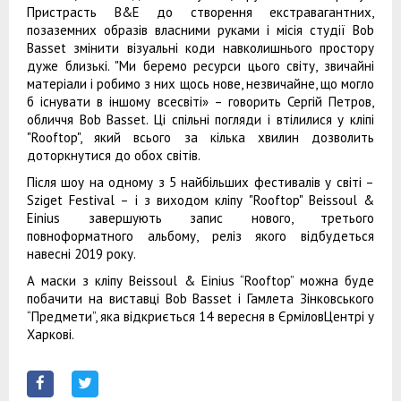
Пристрасть В&E до створення екстравагантних,
позаземних образів власними руками і місія студії Bob
Basset змінити візуальні коди навколишнього простору
дуже близькі. "Ми беремо ресурси цього світу, звичайні
матеріали і робимо з них щось нове, незвичайне, що могло
б існувати в іншому всесвіті» – говорить Сергій Петров,
обличчя Bob Basset. Ці спільні погляди і втілилися у кліпі
"Rooftop", який всього за кілька хвилин дозволить
доторкнутися до обох світів.
Після шоу на одному з 5 найбільших фестивалів у світі –
Sziget Festival – і з виходом кліпу "Rooftop" Beissoul &
Einius завершують запис нового, третього
повноформатного альбому, реліз якого відбудеться
навесні 2019 року.
А маски з кліпу Beissoul & Einius “Rooftop” можна буде
побачити на виставці Bob Basset і Гамлета Зінковського
“Предмети”, яка відкриється 14 вересня в ЄрміловЦентрі у
Харкові.