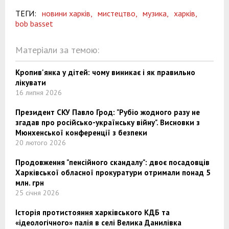
ТЕГИ:
новини харків,
мистецтво,
музика,
харків,
bob basset
Матеріали за темою:
Кропив'янка у дітей: чому виникає і як правильно
лікувати
16 липня 2026
Президент СКУ Павло Грод: "Рубіо жодного разу не
згадав про російсько-українську війну". Висновки з
Мюнхенської конференції з безпеки
20 лютого 2026
Продовження "пенсійного скандалу": двоє посадовців
Харківської обласної прокуратури отримали понад 5
млн. грн
25 січня 2026
Історія протистояння харківського КДБ та
«ідеологічного» палія в селі Велика Данилівка