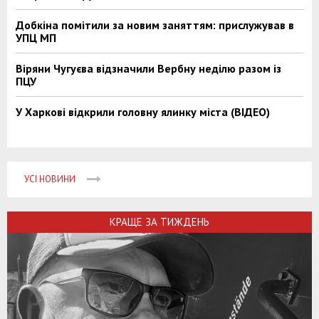
Добкіна помітили за новим заняттям: прислужував в
УПЦ МП
Віряни Чугуєва відзначили Вербну неділю разом із
ПЦУ
У Харкові відкрили головну ялинку міста (ВІДЕО)
УСІ НОВИНИ
КРАЩЕ ЗА ТИЖДЕНЬ