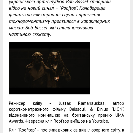
українською арт-студією Bob Basset створили
відео на новий сингл – "Rooftop". Колаборація
фешн-ікон електронної сцени і арт-генія
техноромантизму проявилася в характерних
масках Bob Basset, які стали ключовою
частиною сюжету.
Режисер кліпу – Justas Ramanauskas, автор
короткометражного фільму Beissoul & Einius "LION",
відзначеного номінацією на британську премію UMA
Awards. 4 вересня кліп Rooftop вийшов на Youtube.
Кліп "Rooftop" – про випадкових свідків ілюзорного світу, в