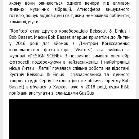
якому вони опиняються одного вечора під впливом
дивних музичних вібрацій. Атмосфера вишуканого
готелю, пошук відповідей і світ, який неможливо побачити,
тільки відчути.
“Rooftop" став другою колаборацією Beissoul & Einius і
Bob Basset. Маски Bob Basset вперше прилетіли до Литви
у 2016 році для зйомок з Дмитром Коміссаренко
іншопланетної фото-історії “Visitors", яка вийшла в
журналі «DESIGN SCENE». З незвичної зимової опен-ейр
фотосесії, подорожуючи в найзасніженіші і найвітряніші
місця Литви і Латвії почалася спільна робота на відстані.
Зустріч Beissoul & Einius і співзасновника та ідейного
творця студії Сергія Петрова (він же обличчя бренду Bob
Basset) відбулася в Харкові вже у 2018 році, куди B&E
приїхали виступати з ісландцями GusGus