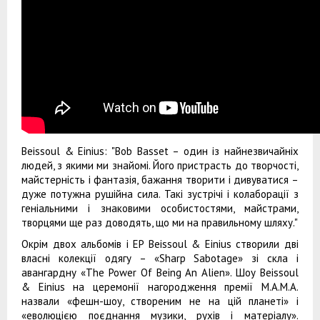
Beissoul & Einius: "Bob Basset – один із найнезвичайніх
людей, з якими ми знайомі. Його пристрасть до творчості,
майстерність і фантазія, бажання творити і дивуватися –
дуже потужна рушійна сила. Такі зустрічі і колаборації з
геніальними і знаковими особистостями, майстрами,
творцями ще раз доводять, що ми на правильному шляху."
Окрім двох альбомів і EP Beissoul & Einius створили дві
власні колекції одягу – «Sharp Sabotage» зі скла і
авангардну «The Power Of Being An Alien». Шоу Beissoul
& Einius на церемонії нагородження премії M.A.M.A.
назвали «фешн-шоу, створеним не на цій планеті» і
«еволюцією поєднання музики, рухів і матеріалу».