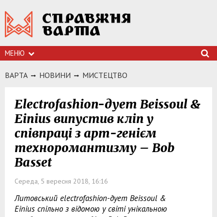
МЕНЮ
ВАРТА
НОВИНИ
МИСТЕЦТВО
Electrofashion-дует Beissoul &
Einius випустив кліп у
співпраці з арт-генієм
техноромантизму – Bob
Basset
Середа, 5 вересня 2018, 16:16
Литовський electrofashion-дует Beissoul &
Einius спільно з відомою у світі унікальною