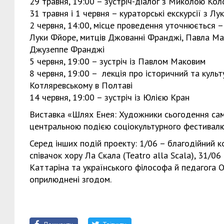
29 травня, 19:00 – зустріч-діалог з Миколою К
31 травня і 1 червня – кураторські екскурсії з 
2 червня, 14:00, місце проведення уточнюється –
Луки Фйоре, митців Джованні Франджі, Павла Ма
Джузеппе Франджі
5 червня, 19:00 – зустріч із Павлом Маковим
8 червня, 19:00 – лекція про історичний та культ
Котляревському в Полтаві
14 червня, 19:00 – зустріч із Юлією Кран
Виставка «Шлях Енея: Художники сьогодення са
центральною подією соціокультурного фестивалю
Серед інших подій проекту: 1/06 – благодійний ко
співачок хору Ла Скала (Теаtro alla Scala), 31/06
Каттаріна та українського філософа й педагога 
оприлюднені згодом.