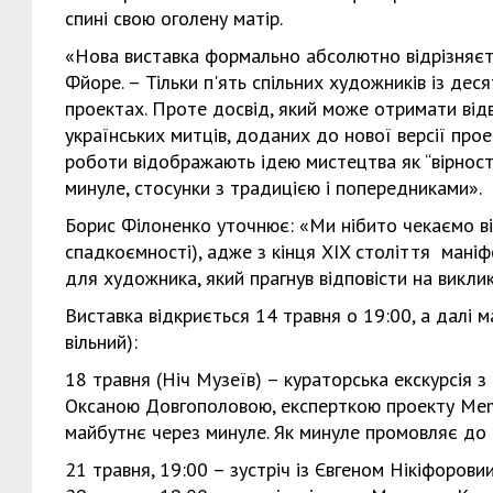
спині свою оголену матір.
«Нова виставка формально абсолютно відрізняєтьс
Фйоре. – Тільки п'ять спільних художників із де
проектах. Проте досвід, який може отримати відвід
українських митців, доданих до нової версії прое
роботи відображають ідею мистецтва як “вірності
минуле, стосунки з традицією і попередниками».
Борис Філоненко уточнює: «Ми нібито чекаємо від
спадкоємності), адже з кінця XIX століття мані
для художника, який прагнув відповісти на виклик
Виставка відкриється 14 травня о 19:00, а далі ма
вільний):
18 травня (Ніч Музеїв) – кураторська екскурсія з
Оксаною Довгополовою, експерткою проекту Memo
майбутнє через минуле. Як минуле промовляє до 
21 травня, 19:00 – зустріч із Євгеном Нікіфорови