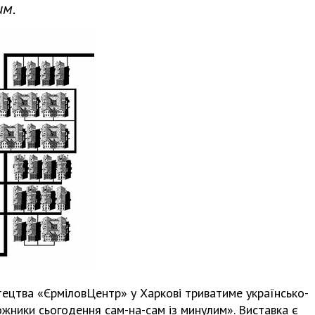
им.
стецтва «ЄрміловЦентр» у Харкові триватиме українсько-
ожники сьогодення сам-на-сам із минулим». Виставка є