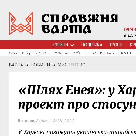
ГАРЯЧ
ВІДСІ
НОВИНИ
ПОЛІТИКА
ГРОШI
КР
о
Субота, 8 серпня 2026
|
У Харкові: 23
С
|
НБУ : USD 44.35 EUR 51.1
ВАРТА
НОВИНИ
МИСТЕЦТВО
«Шлях Енея»: у Ха
проект про стосу
Вівторок, 7 травня 2019, 12:14
У Харкові покажуть українсько-італійсь