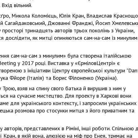
Вхід вільний.
Ісґро, Микола Коломієць, Юлія Кран, Владислав Краснощо
рій Сагайдаковський, Джованні Франджі, Йосип Хмелевськ
 просторі тринадцять авторів трьох поколінь з України,
ся дослідити, як митці опиняються сам-на-сам із минулим 
ння сам-на-сам з минулим» була створена італійською
eeting у 2017 році. Виставка у «ЄрміловЦентрі» є
твореною з ініціативи Центру європейської культури "Dan
ука Фйоре (Італія) та Борис Філоненко (Україна).
Трою, взяв на спину свого батька й вирушив з ним у
ься на сучасне мистецтво. Для проекту в Харкові вони
аме для українського контексту, і запросили українських
тецька розмова про стосунки митця з його приватним та
у авторів, представлених в Ріміні, інші роботи. Спільною 
ран, в якій вона, алюзією на міф про Енея, тримає на