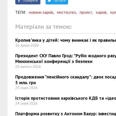
Поширити
Твітнути
ТЕГИ:
новини харків,
мистецтво,
проект,
харків,
ку
Матеріали за темою:
Кропив'янка у дітей: чому виникає і як правиль
16 липня 2026
Президент СКУ Павло Грод: "Рубіо жодного разу 
Мюнхенської конференції з безпеки
20 лютого 2026
Продовження "пенсійного скандалу": двоє поса
5 млн. грн
25 січня 2026
Історія протистояння харківського КДБ та «ідео
24 січня 2026
Платформа розвитку з Антоном Бахур: інвестиці