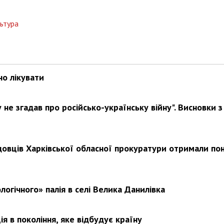
льтура
но лікувати
не згадав про російсько-українську війну". Висновки з
довців Харківської обласної прокуратури отримали по
логічного» палія в селі Велика Данилівка
я в покоління, яке відбудує країну