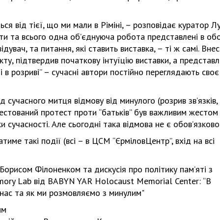
я від тієї, що ми мали в Ріміні, – розповідає куратор Л
сяти та всього одна об’єднуюча робота представлені в об
Харковом ширяться добрі вчи
увач, та питання, які ставить виставка, – ті ж самі. Вне
кту, підтвердив початкову інтуїцію виставки, а представл
 в розриві” – сучасні автори постійно переглядають своє
 сучасного митця відмову від минулого (розрив зв’язків,
фестований протест проти “батьків” був важливим жестом
и сучасності. Але сьогодні така відмова не є обов’язково
тиме такі події (всі – в ЦСМ “ЄрміловЦентр”, вхід на всі
 Борисом Філоненком та дискусія про політику пам’яті з
ry Lab від BABYN YAR Holocaust Memorial Center: “В
нас та як ми розмовляємо з минулим"
им