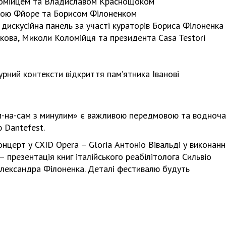
оломійцем та Владиславом Краснощоком
Лукою Фйоре та Борисом Філоненком
 дискусійна панель за участі кураторів Бориса Філоненка
кова, Миколи Коломійця та президента Casa Testori
урний контексти відкриття пам’ятника Іванові
м-на-сам з минулим» є важливою передмовою та водноча
 Dantefest.
нцерт у CXID Opera – Gloria Антоніо Вівальді у виконанн
 – презентація книг італійського реабілітолога Сильвіо
Олександра Філоненка. Деталі фестивалю будуть