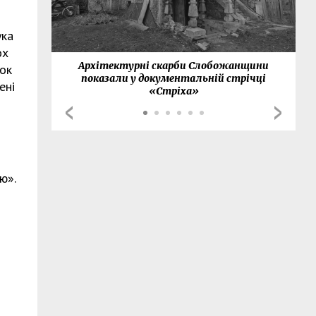
ука
ох
нки
Архітектурні скарби Слобожанщини
сок
показали у документальній стрічці
ені
«Стріха»
ю».