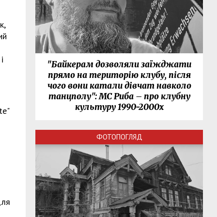
к,
ий
і
"Байкерам дозволяли заїжджати
прямо на територію клубу, після
чого вони катали дівчат навколо
танцполу": МС Риба – про клубну
культуру 1990-2000х
te"
ФОТОПОГЛЯД
для