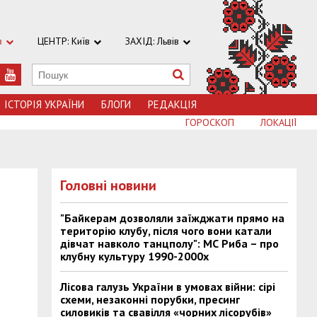
в
ЦЕНТР: Київ
ЗАХІД: Львів
ІСТОРІЯ УКРАЇНИ
БЛОГИ
РЕДАКЦІЯ
ГОРОСКОП
ЛОКАЦІЇ
Головні новини
"Байкерам дозволяли заїжджати прямо на
територію клубу, після чого вони катали
дівчат навколо танцполу": МС Риба – про
клубну культуру 1990-2000х
Лісова галузь України в умовах війни: сірі
схеми, незаконні порубки, пресинг
силовиків та свавілля «чорних лісорубів»