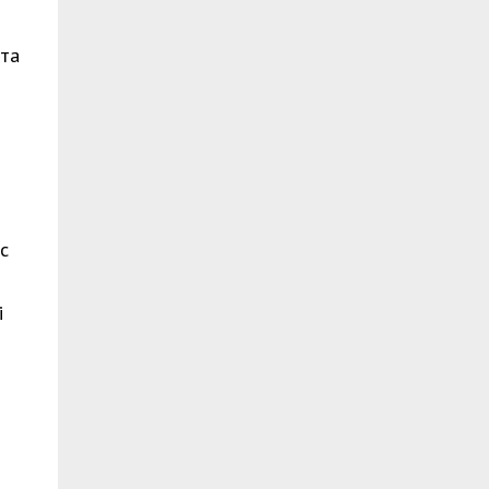
 та
с
і