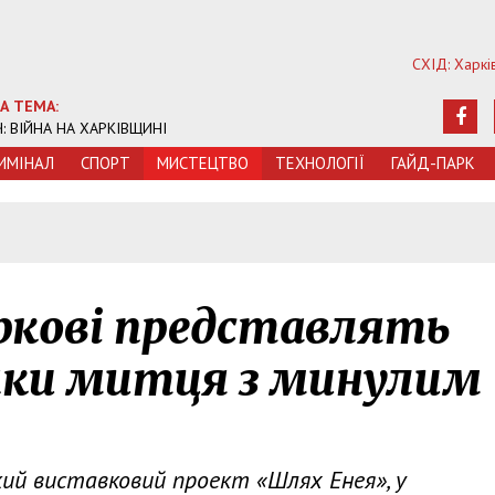
СХІД: Харкі
А ТЕМА:
Ч: ВІЙНА НА ХАРКІВЩИНІ
ИМIНАЛ
СПОРТ
МИСТЕЦТВО
ТЕХНОЛОГIЇ
ГАЙД-ПАРК
ркові представлять
нки митця з минулим
кий виставковий проект «Шлях Енея», у