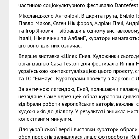
частиною соціокультурного фестивалю Dantefest. 
Мікеланджело Антоніоні, Відкрита група, Еміліо 
Павло Маков, Євген Нікіфоров, Адріан Пачі, Анд
та Ігор Янович – зібравши в одному виставковому
Італії, Німеччини та Албанії, куратори намагають
що воно для них означає.
Вперше виставка «Шлях Енея. Художники сьогоде
організацією Casa Testori для фестивалю Rimini M
українською контекстуалізацією цього проекту, с
та ГО "Еммаус". Кураторами проекту в Харкові є Л
За античною легендою, Еней, полишаючи палаючу 
незвідане. Саме через цей образ куратори дивлят
відібрали роботи європейських авторів, важливі с
художників до діалогу. У результаті виникла мис
колективним минулим.
Для української версії виставки куратори обрали 
обох проектів залишилася лише фоторобота Юлії К