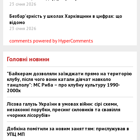
23 січня 2026
Безбар’єрність у школах Харківщини в цифрах: що
відомо
23 січня 2026
comments powered by HyperComments
Головні новини
"Байкерам дозволяли заїжджати прямо на територію
клубу, після чого вони катали дівчат навколо
танцполу": МС Риба – про клубну культуру 1990-
2000х
Лісова галузь України в умовах війни: сірі схеми,
незаконні порубки, пресинг силовиків та свавілля
«чорних лісорубів»
Добкіна помітили за новим заняттям: прислужував в
УПЦ МП