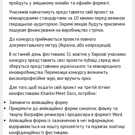
пройдуть у змішаному онлайн та офлайн форматі.
Учасників навчатимуть представляти свій проект за
міжнародними стандартами за 10 хвилин перед великою
глядацькою аудиторією. Окремі лекцію будуть присвячені
пошукам фінансування на виробництво стрічок.
До конкурсу приймаються проекти повного
документального метру (Україна, або копродукція).
В останній день фестивалю 31 жовтня у Харкові учасники
конкурсу представлять свої проекти публіці, серед якої
зберуться представники українського та міжнародного
кіновиробництва. Переможця конкурсу визначить
високопрофесійне журі, яке вручить приз.
Для того, щоб подати свій проект на третій пітчінг
кінофестивалю Kharkiv Meet Docs, потрібно:
Заповнити аплікаційну форму
Прикріпити до аплікаційної форми синопсис фільму та
творчу біографію режисера і продюсера в форматі Word.
Аплікаційна форма із зазначеною в неї інформацією
відправляється на пошту оргкомітету та підлягає політиці
конфіденційності фестивалю.