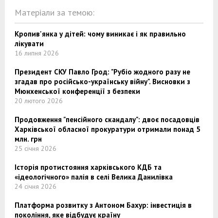
Матеріали за темою:
Кропив'янка у дітей: чому виникає і як правильно
лікувати
16 липня 2026
Президент СКУ Павло Грод: "Рубіо жодного разу не
згадав про російсько-українську війну". Висновки з
Мюнхенської конференції з безпеки
20 лютого 2026
Продовження "пенсійного скандалу": двоє посадовців
Харківської обласної прокуратури отримали понад 5
млн. грн
25 січня 2026
Історія протистояння харківського КДБ та
«ідеологічного» палія в селі Велика Данилівка
24 січня 2026
Платформа розвитку з Антоном Бахур: інвестиція в
покоління, яке відбудує країну