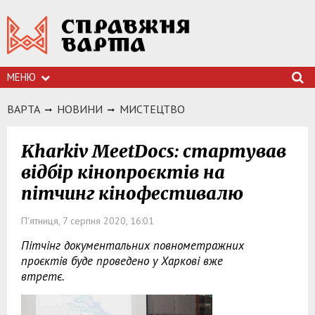
МЕНЮ
ВАРТА
НОВИНИ
МИСТЕЦТВО
Kharkiv MeetDocs: стартував
відбір кінопроєктів на
пітчинг кінофестивалю
П'ятниця, 7 серпня 2020, 16:01
Пітчінг документальних повнометражних
проєктів буде проведено у Харкові вже
втретє.