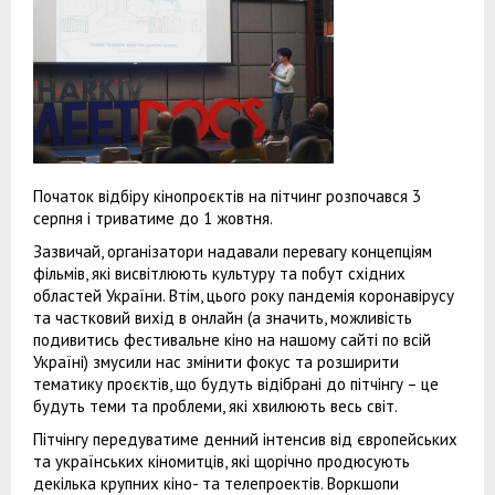
Початок відбіру кінопроєктів на пітчинг розпочався 3
серпня і триватиме до 1 жовтня.
Зазвичай, організатори надавали перевагу концепціям
фільмів, які висвітлюють культуру та побут східних
областей України. Втім, цього року пандемія коронавірусу
та частковий вихід в онлайн (а значить, можливість
подивитись фестивальне кіно на нашому сайті по всій
Україні) змусили нас змінити фокус та розширити
тематику проєктів, що будуть відібрані до пітчінгу – це
будуть теми та проблеми, які хвилюють весь світ.
Пітчінгу передуватиме денний інтенсив від європейських
та українських кіномитців, які щорічно продюсують
декілька крупних кіно- та телепроектів. Воркшопи