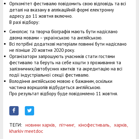
Оргкомітет фестивалю повідомить свою відповідь та всі
деталі на вказану в аплікаційній формі електронну
адресу до 11 жовтня включно.
В разі відбору:
Синопсис та творча біографія мають бути надіслано
двома мовами – українською та англійською.
Всі потрібні додаткові матеріали повинні бути надіслано
не пізніше 20 жовтня 2020 року.
Організатори запрошують учасників стати гостями
фестивалю та беруть на себе кошти з проживання та
залізничних/автобусних квитків та акредитацію на всі
події індустріальної секції фестивалю.
Володіння англійською мовою є бажаним, оскільки
частина воркшопів відбудеться англійською.
Про результат відбору буде повідомлено 11 жовтня.
ТЕГИ:
новини харків,
пітчинг,
кінофестиваль,
харків,
kharkiv meetdoc