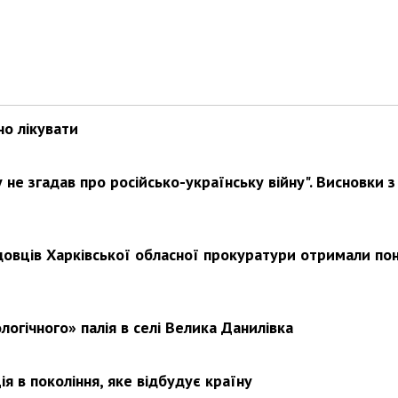
но лікувати
не згадав про російсько-українську війну". Висновки з
довців Харківської обласної прокуратури отримали по
логічного» палія в селі Велика Данилівка
я в покоління, яке відбудує країну