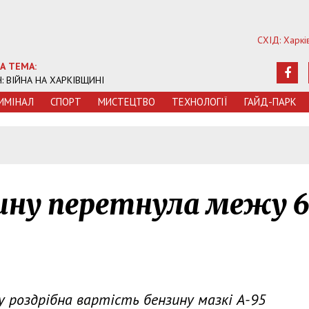
СХІД: Харкі
А ТЕМА:
Ч: ВІЙНА НА ХАРКІВЩИНІ
ИМIНАЛ
СПОРТ
МИСТЕЦТВО
ТЕХНОЛОГIЇ
ГАЙД-ПАРК
5
зину перетнула межу 
у роздрібна вартість бензину мазкі А-95