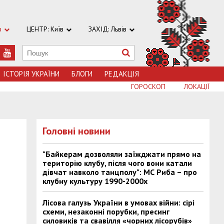
в
ЦЕНТР: Київ
ЗАХІД: Львів
ІСТОРІЯ УКРАЇНИ
БЛОГИ
РЕДАКЦІЯ
ГОРОСКОП
ЛОКАЦІЇ
Головні новини
6
"Байкерам дозволяли заїжджати прямо на
територію клубу, після чого вони катали
дівчат навколо танцполу": МС Риба – про
клубну культуру 1990-2000х
Лісова галузь України в умовах війни: сірі
схеми, незаконні порубки, пресинг
силовиків та свавілля «чорних лісорубів»