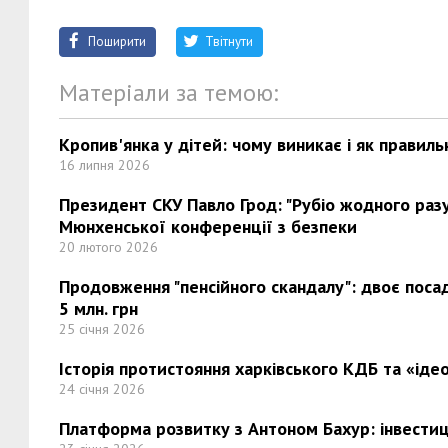
Поширити
Твітнути
Матеріали за темою:
Кропив'янка у дітей: чому виникає і як правиль
16 липня 2026
Президент СКУ Павло Грод: "Рубіо жодного разу 
Мюнхенської конференції з безпеки
20 лютого 2026
Продовження "пенсійного скандалу": двоє поса
5 млн. грн
25 січня 2026
Історія протистояння харківського КДБ та «ідео
24 січня 2026
Платформа розвитку з Антоном Бахур: інвестиці