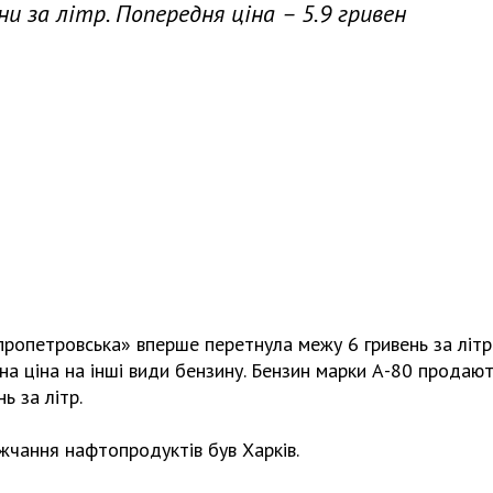
ни за літр. Попередня ціна – 5.9 гривен
пропетровська» вперше перетнула межу 6 гривень за літр
на ціна на інші види бензину. Бензин марки А-80 продаю
ь за літр.
жчання нафтопродуктів був Харків.