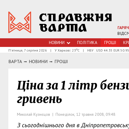
ГАРЯЧ
ВІДСІ
НОВИНИ
ПОЛІТИКА
ГРОШI
КР
о
П'ятниця, 7 серпня 2026
|
У Харкові: 23
С
|
НБУ : USD 44.35 EUR 50.9
ВАРТА
НОВИНИ
ГРОШI
Ціна за 1 літр бен
гривень
Миколай Кузнєцов | Понеділок, 12 травня 2008, 09:48
З сьогоднішнього дня в Дніпропетровськ