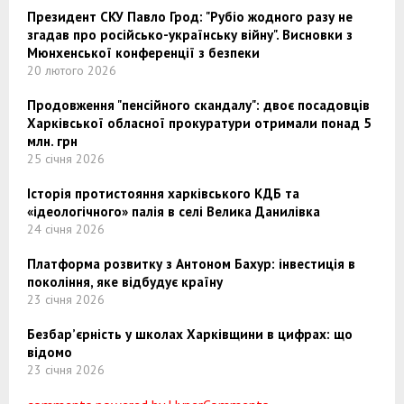
Президент СКУ Павло Грод: "Рубіо жодного разу не
згадав про російсько-українську війну". Висновки з
Мюнхенської конференції з безпеки
20 лютого 2026
Продовження "пенсійного скандалу": двоє посадовців
Харківської обласної прокуратури отримали понад 5
млн. грн
25 січня 2026
Історія протистояння харківського КДБ та
«ідеологічного» палія в селі Велика Данилівка
24 січня 2026
Платформа розвитку з Антоном Бахур: інвестиція в
покоління, яке відбудує країну
23 січня 2026
Безбар’єрність у школах Харківщини в цифрах: що
відомо
23 січня 2026