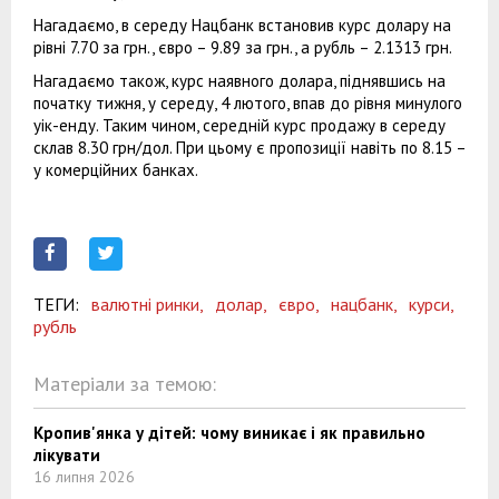
Нагадаємо, в середу Нацбанк встановив курс долару на
рівні 7.70 за грн., євро – 9.89 за грн., а рубль – 2.1313 грн.
Нагадаємо також, курс наявного долара, піднявшись на
початку тижня, у середу, 4 лютого, впав до рівня минулого
уік-енду. Таким чином, середній курс продажу в середу
склав 8.30 грн/дол. При цьому є пропозиції навіть по 8.15 –
у комерційних банках.
ТЕГИ:
валютні ринки,
долар,
євро,
нацбанк,
курси,
рубль
Матеріали за темою:
Кропив'янка у дітей: чому виникає і як правильно
лікувати
16 липня 2026