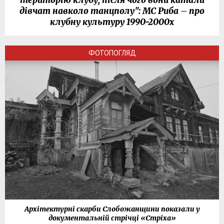
територію клубу, після чого вони катали
дівчат навколо танцполу": МС Риба – про
клубну культуру 1990-2000х
ФОТОПОГЛЯД
Архітектурні скарби Слобожанщини показали у
документальній стрічці «Стріха»