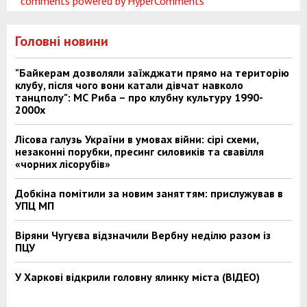
comments powered by HyperComments
Головні новини
"Байкерам дозволяли заїжджати прямо на територію
клубу, після чого вони катали дівчат навколо
танцполу": МС Риба – про клубну культуру 1990-
2000х
Лісова галузь України в умовах війни: сірі схеми,
незаконні порубки, пресинг силовиків та свавілля
«чорних лісорубів»
Добкіна помітили за новим заняттям: прислужував в
УПЦ МП
Віряни Чугуєва відзначили Вербну неділю разом із
ПЦУ
У Харкові відкрили головну ялинку міста (ВІДЕО)