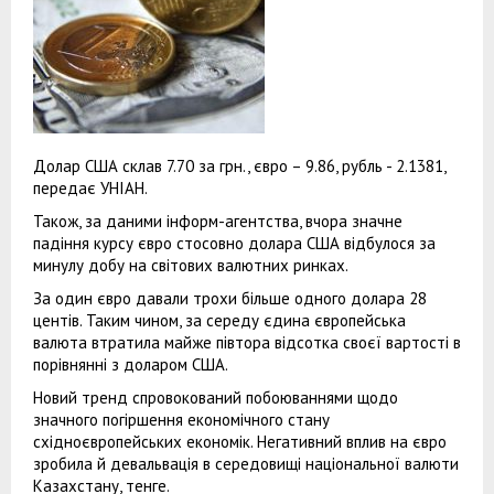
Долар США склав 7.70 за грн., євро – 9.86, рубль - 2.1381,
передає УНІАН.
Також, за даними інформ-агентства, вчора значне
падіння курсу євро стосовно долара США відбулося за
минулу добу на світових валютних ринках.
За один євро давали трохи більше одного долара 28
центів. Таким чином, за середу єдина європейська
валюта втратила майже півтора відсотка своєї вартості в
порівнянні з доларом США.
Новий тренд спровокований побоюваннями щодо
значного погіршення економічного стану
східноєвропейських економік. Негативний вплив на євро
зробила й девальвація в середовищі національної валюти
Казахстану, тенге.