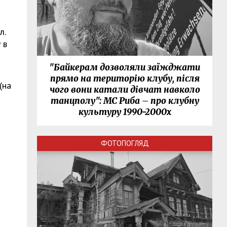
л.
 в
"Байкерам дозволяли заїжджати
0
прямо на територію клубу, після
(на
чого вони катали дівчат навколо
танцполу": МС Риба – про клубну
культуру 1990-2000х
ФОТОПОГЛЯД