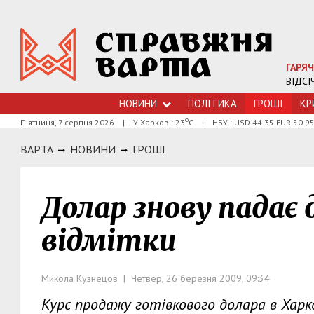
ГАРЯЧ
ВІДСІ
НОВИНИ
ПОЛІТИКА
ГРОШI
КР
о
П'ятниця, 7 серпня 2026
|
У Харкові: 23
С
|
НБУ : USD 44.35 EUR 50.9
ВАРТА
НОВИНИ
ГРОШI
Долар знову падає 
відмітки
Микола Кузнецов | Четвер, 26 березня 2009, 09:34
Курс продажу готівкового долара в Харк