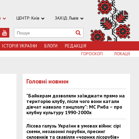
в
ЦЕНТР: Київ
ЗАХІД: Львів
ІСТОРІЯ УКРАЇНИ
БЛОГИ
РЕДАКЦІЯ
ГОРОСКОП
ЛОКАЦІЇ
Головні новини
"Байкерам дозволяли заїжджати прямо на
територію клубу, після чого вони катали
дівчат навколо танцполу": МС Риба – про
клубну культуру 1990-2000х
Лісова галузь України в умовах війни: сірі
схеми, незаконні порубки, пресинг
силовиків та свавілля «чорних лісорубів»