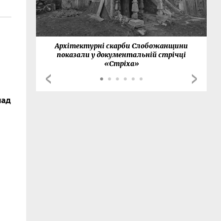
нки
Архітектурні скарби Слобожанщини
показали у документальній стрічці
«Стріха»
над