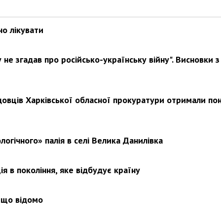
но лікувати
Харковом ширяться добрі вчи
не згадав про російсько-українську війну". Висновки з
довців Харківської обласної прокуратури отримали по
логічного» палія в селі Велика Данилівка
я в покоління, яке відбудує країну
 що відомо