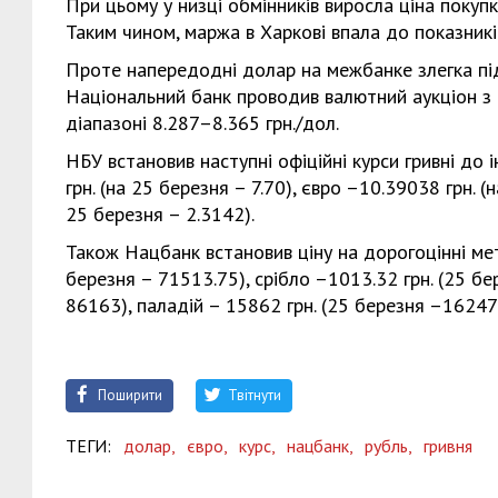
При цьому у низці обмінників виросла ціна покуп
Таким чином, маржа в Харкові впала до показникі
Проте напередодні долар на межбанке злегка підр
Національний банк проводив валютний аукціон з ц
діапазоні 8.287–8.365 грн./дол.
НБУ встановив наступні офіційні курси гривні до
грн. (на 25 березня – 7.70), євро –10.39038 грн. (
25 березня – 2.3142).
Також Нацбанк встановив ціну на дорогоцінні мета
березня – 71513.75), срібло –1013.32 грн. (25 бе
86163), паладій – 15862 грн. (25 березня –16247
Поширити
Твітнути
ТЕГИ:
долар,
євро,
курс,
нацбанк,
рубль,
гривня