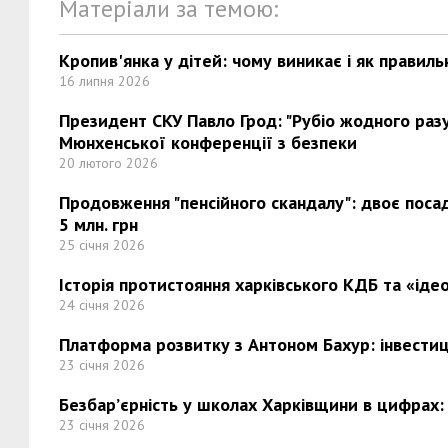
Матеріали за темою:
Кропив'янка у дітей: чому виникає і як правиль
16 липня 2026
Президент СКУ Павло Грод: "Рубіо жодного разу 
Мюнхенської конференції з безпеки
20 лютого 2026
Продовження "пенсійного скандалу": двоє поса
5 млн. грн
25 січня 2026
Історія протистояння харківського КДБ та «ідео
24 січня 2026
Платформа розвитку з Антоном Бахур: інвестиці
23 січня 2026
Безбар’єрність у школах Харківщини в цифрах:
23 січня 2026