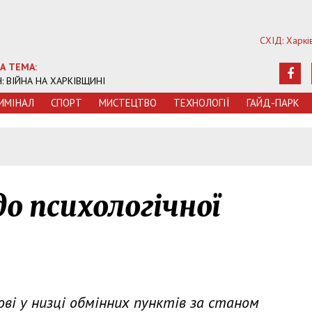
СХІД: Харкі
А ТЕМА:
Ч: ВІЙНА НА ХАРКІВЩИНІ
ИМIНАЛ
СПОРТ
МИСТЕЦТВО
ТЕХНОЛОГIЇ
ГАЙД-ПАРК
5
до психологічної
ові у низці обмінних пунктів за станом