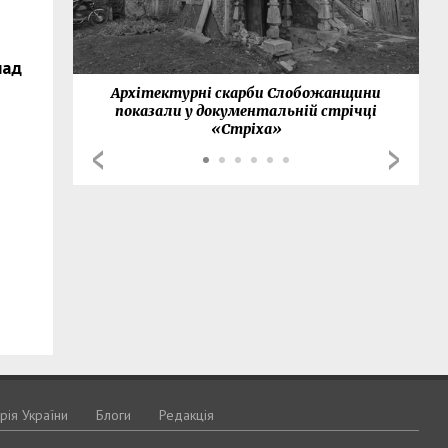
над
нки
Архітектурні скарби Слобожанщини
показали у документальній стрічці
«Стріха»
орія України
Блоги
Редакція