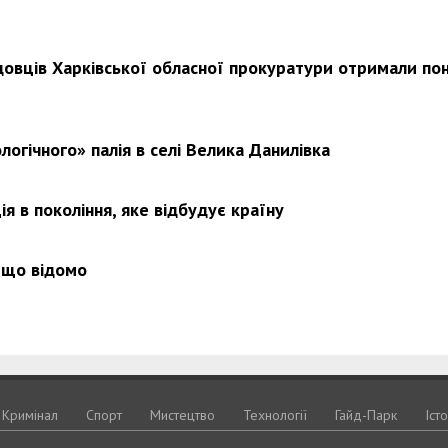
довців Харківської обласної прокуратури отримали по
Харковом ширяться добрі вчи
логічного» палія в селі Велика Данилівка
я в покоління, яке відбудує країну
 що відомо
Кримiнал
Спорт
Мистецтво
Технологiї
Гайд-Парк
Іст