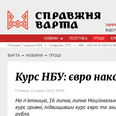
ГАРЯЧ
ВІДСІ
НОВИНИ
ПОЛІТИКА
ГРОШI
КР
о
П'ятниця, 7 серпня 2026
|
У Харкові: 23
С
|
НБУ : USD 44.35 EUR 50.9
ВАРТА
НОВИНИ
ГРОШI
Курс НБУ: євро на
П'ятниця, 16 липня 2010, 09:09
На п'ятницю, 16 липня, липня Національ
курс гривні, підвищивши курс євро та зн
рубля.