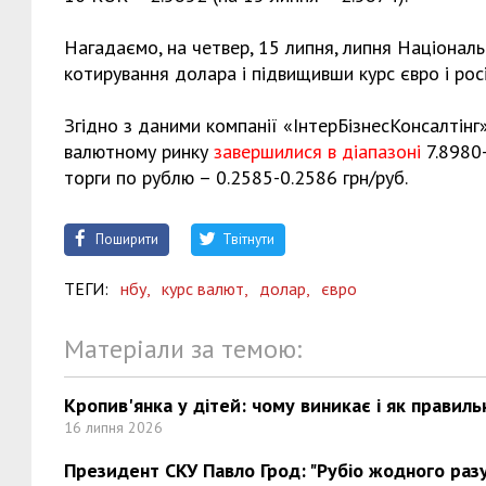
Нагадаємо, на четвер, 15 липня, липня Націонал
котирування долара і підвищивши курс євро і рос
Згідно з даними компанії «ІнтерБізнесКонсалтінг»
валютному ринку
завершилися в діапазоні
7.8980-
торги по рублю – 0.2585-0.2586 грн/руб.
Поширити
Твітнути
ТЕГИ:
нбу,
курс валют,
долар,
євро
Матеріали за темою:
Кропив'янка у дітей: чому виникає і як правиль
16 липня 2026
Президент СКУ Павло Грод: "Рубіо жодного разу 