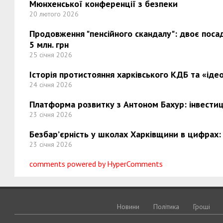
Мюнхенської конференції з безпеки
20 лютого 2026
Продовження "пенсійного скандалу": двоє поса
5 млн. грн
25 січня 2026
Історія протистояння харківського КДБ та «ідео
24 січня 2026
Платформа розвитку з Антоном Бахур: інвестиці
23 січня 2026
Безбар’єрність у школах Харківщини в цифрах:
23 січня 2026
comments powered by HyperComments
Новини
Політика
Грошi