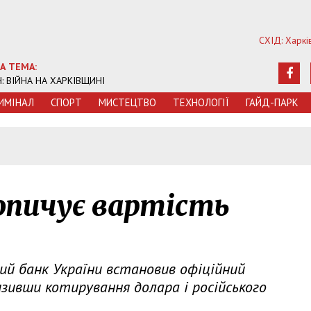
СХІД: Харкі
А ТЕМА:
Ч: ВІЙНА НА ХАРКІВЩИНІ
ИМIНАЛ
СПОРТ
МИСТЕЦТВО
ТЕХНОЛОГIЇ
ГАЙД-ПАРК
5
копичує вартість
ний банк України встановив офіційний
изивши котирування долара і російського