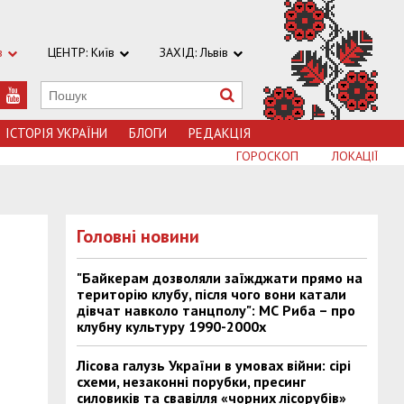
в
ЦЕНТР: Київ
ЗАХІД: Львів
ІСТОРІЯ УКРАЇНИ
БЛОГИ
РЕДАКЦІЯ
ГОРОСКОП
ЛОКАЦІЇ
Головні новини
"Байкерам дозволяли заїжджати прямо на
територію клубу, після чого вони катали
дівчат навколо танцполу": МС Риба – про
клубну культуру 1990-2000х
Лісова галузь України в умовах війни: сірі
схеми, незаконні порубки, пресинг
силовиків та свавілля «чорних лісорубів»