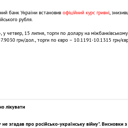
ьний банк України встановив
офіційний курс гривні
, знизив
ійського рубля.
, у четвер, 15 липня, торги по долару на міжбанківському
7.9030 грн/дол., торги по євро – 10.1191-10.1315 грн/євр
но лікувати
не згадав про російсько-українську війну". Висновки з