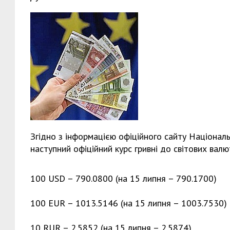
Згідно з інформацією офіційного сайту Націонал
наступний офіційний курс гривні до світових валю
100 USD – 790.0800 (на 15 липня – 790.1700)
100 EUR – 1013.5146 (на 15 липня – 1003.7530)
10 RUR – 2.5852 (на 15 липня – 2.5874).