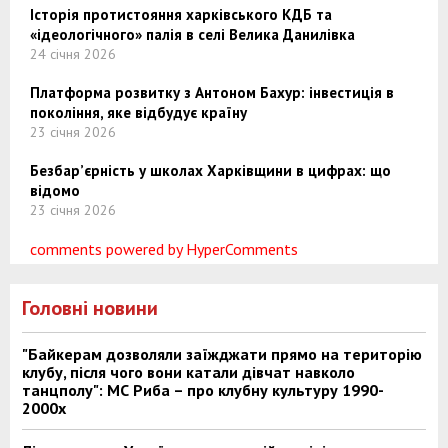
Історія протистояння харківського КДБ та
«ідеологічного» палія в селі Велика Данилівка
24 січня 2026
Платформа розвитку з Антоном Бахур: інвестиція в
покоління, яке відбудує країну
23 січня 2026
Безбар’єрність у школах Харківщини в цифрах: що
відомо
23 січня 2026
comments powered by HyperComments
Головні новини
"Байкерам дозволяли заїжджати прямо на територію
клубу, після чого вони катали дівчат навколо
танцполу": МС Риба – про клубну культуру 1990-
2000х