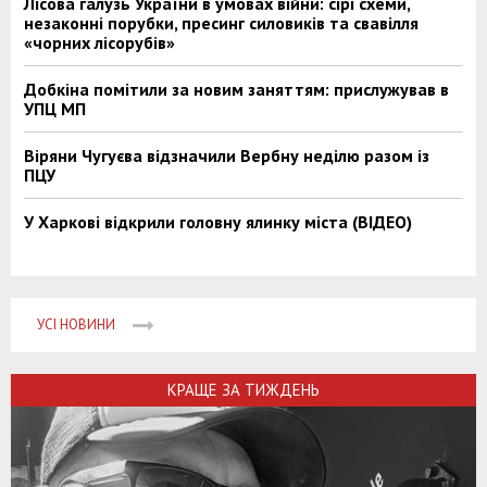
Лісова галузь України в умовах війни: сірі схеми,
незаконні порубки, пресинг силовиків та свавілля
«чорних лісорубів»
Добкіна помітили за новим заняттям: прислужував в
УПЦ МП
Віряни Чугуєва відзначили Вербну неділю разом із
ПЦУ
У Харкові відкрили головну ялинку міста (ВІДЕО)
УСІ НОВИНИ
КРАЩЕ ЗА ТИЖДЕНЬ