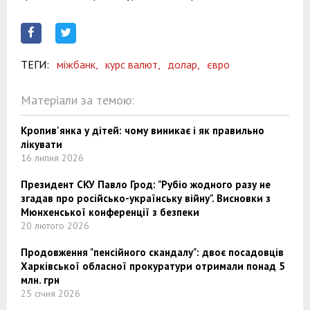
ТЕГИ:
міжбанк,
курс валют,
долар,
євро
Матеріали за темою:
Кропив'янка у дітей: чому виникає і як правильно
лікувати
16 липня 2026
Президент СКУ Павло Грод: "Рубіо жодного разу не
згадав про російсько-українську війну". Висновки з
Мюнхенської конференції з безпеки
20 лютого 2026
Продовження "пенсійного скандалу": двоє посадовців
Харківської обласної прокуратури отримали понад 5
млн. грн
25 січня 2026