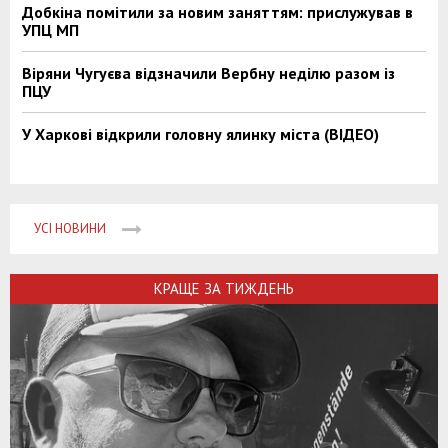
Добкіна помітили за новим заняттям: прислужував в
УПЦ МП
Віряни Чугуєва відзначили Вербну неділю разом із
ПЦУ
У Харкові відкрили головну ялинку міста (ВІДЕО)
УСІ НОВИНИ
КРАЩЕ ЗА ТИЖДЕНЬ