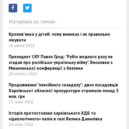
Матеріали за темою:
Кропив'янка у дітей: чому виникає і як правильно
лікувати
16 липня 2026
Президент СКУ Павло Грод: "Рубіо жодного разу не
згадав про російсько-українську війну". Висновки з
Мюнхенської конференції з безпеки
20 лютого 2026
Продовження "пенсійного скандалу": двоє посадовців
Харківської обласної прокуратури отримали понад 5
млн. грн
25 січня 2026
Історія протистояння харківського КДБ та
«ідеологічного» палія в селі Велика Данилівка
24 січня 2026