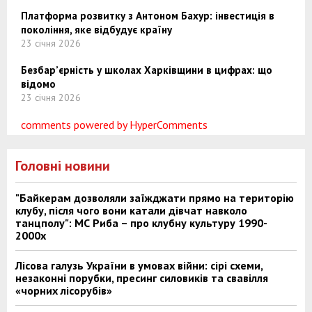
Платформа розвитку з Антоном Бахур: інвестиція в
покоління, яке відбудує країну
23 січня 2026
Безбар’єрність у школах Харківщини в цифрах: що
відомо
23 січня 2026
comments powered by HyperComments
Головні новини
"Байкерам дозволяли заїжджати прямо на територію
клубу, після чого вони катали дівчат навколо
танцполу": МС Риба – про клубну культуру 1990-
2000х
Лісова галузь України в умовах війни: сірі схеми,
незаконні порубки, пресинг силовиків та свавілля
«чорних лісорубів»