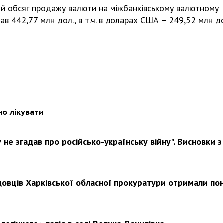
ий обсяг продажу валюти на міжбанківському валютному
ав 442,77 млн дол., в т.ч. в доларах США – 249,52 млн д
но лікувати
не згадав про російсько-українську війну". Висновки з
довців Харківської обласної прокуратури отримали по