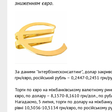
зниженням євро.
За даними "Інтербізнесконсалтинг", долар закривс
грн/євро, російський рубль – 0,2447-0,2451 грн/ру
Торги по євро на міжбанківському валютному ринк
євро, по долару – 8,1570-8,1610 грн/дол., по руб
Нагадаємо, 5 липня, торги по долару на міжбанку
рівні 10,5036-10,5134 грн/євро, по російському р