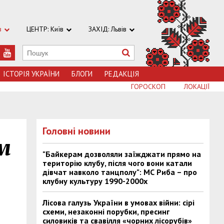
в
ЦЕНТР: Київ
ЗАХІД: Львів
ІСТОРІЯ УКРАЇНИ
БЛОГИ
РЕДАКЦІЯ
ГОРОСКОП
ЛОКАЦІЇ
Головні новини
м
"Байкерам дозволяли заїжджати прямо на
територію клубу, після чого вони катали
дівчат навколо танцполу": МС Риба – про
клубну культуру 1990-2000х
Лісова галузь України в умовах війни: сірі
схеми, незаконні порубки, пресинг
силовиків та свавілля «чорних лісорубів»