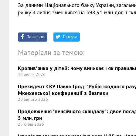
За даними Національного банку України, загальн
ринку 4 липня зменшився на 598,91 млн дол. і скл
Поширити
Твітнути
Матеріали за темою:
Кропив'янка у дітей: чому виникає і як правиль
16 липня 2026
Президент СКУ Павло Грод: "Рубіо жодного разу 
Мюнхенської конференції з безпеки
20 лютого 2026
Продовження "пенсійного скандалу": двоє поса
5 млн. грн
25 січня 2026