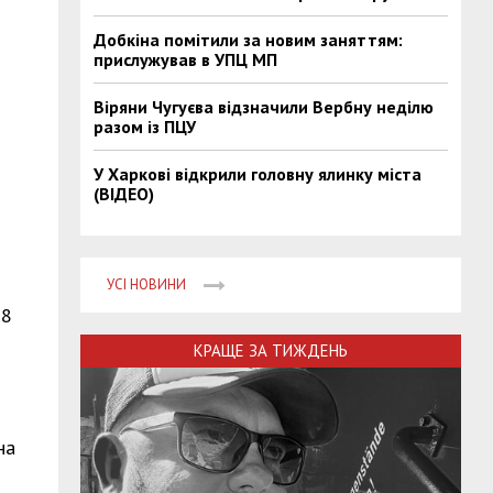
Добкіна помітили за новим заняттям:
прислужував в УПЦ МП
Віряни Чугуєва відзначили Вербну неділю
разом із ПЦУ
У Харкові відкрили головну ялинку міста
(ВІДЕО)
УСІ НОВИНИ
08
КРАЩЕ ЗА ТИЖДЕНЬ
на