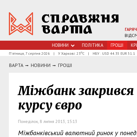
ГАРЯЧ
ВІДСІ
НОВИНИ
ПОЛІТИКА
ГРОШI
КР
о
П'ятниця, 7 серпня 2026
|
У Харкові: 23
С
|
НБУ : USD 44.35 EUR 51.1
ВАРТА
НОВИНИ
ГРОШI
Міжбанк закрився
курсу євро
Понеділок, 8 липня 2013, 15:13
Міжбанківський валютний ринок у понеділ