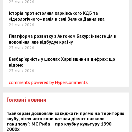
25 січня 2026
Історія протистояння харківського КДБ та
«ідеологічного» палія в селі Велика Данилівка
24 січня 2026
Платформа розвитку з Антоном Бахур: інвестиція в
покоління, яке відбудує країну
23 січня 2026
Безбар’єрність у школах Харківщини в цифрах: що
відомо
23 січня 2026
comments powered by HyperComments
Головні новини
"Байкерам дозволяли заїжджати прямо на територію
клубу, після чого вони катали дівчат навколо
танцполу": МС Риба – про клубну культуру 1990-
2000х