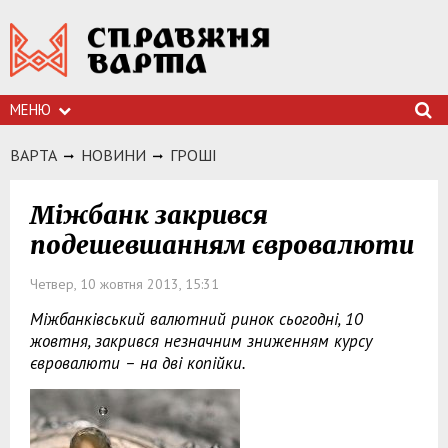
МЕНЮ
ВАРТА
НОВИНИ
ГРОШI
Міжбанк закрився
подешевшанням євровалюти
Четвер, 10 жовтня 2013, 15:31
Міжбанківський валютний ринок сьогодні, 10
жовтня, закрився незначним зниженням курсу
євровалюти – на дві копійки.