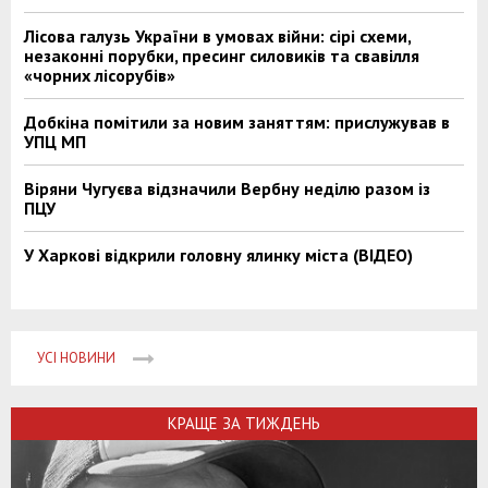
Лісова галузь України в умовах війни: сірі схеми,
незаконні порубки, пресинг силовиків та свавілля
«чорних лісорубів»
Добкіна помітили за новим заняттям: прислужував в
УПЦ МП
Віряни Чугуєва відзначили Вербну неділю разом із
ПЦУ
У Харкові відкрили головну ялинку міста (ВІДЕО)
УСІ НОВИНИ
КРАЩЕ ЗА ТИЖДЕНЬ