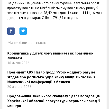
За даними Національного банку України, загальний обсяг
продажу валюти на міжбанківському валютному ринку 9
жовтня зменшився на 28,42 млн дол., і склав – 1114,16 млн
дол., в т.ч. в доларах США – 791,87 млн дол.
Матеріали за темою:
Кропив'янка у дітей: чому виникає і як правильно
лікувати
16 липня 2026
Президент СКУ Павло Грод: "Рубіо жодного разу не
згадав про російсько-українську війну". Висновки з
Мюнхенської конференції з безпеки
20 лютого 2026
Продовження "пенсійного скандалу": двоє посадовців
Харківської обласної прокуратури отримали понад 5
млн. грн