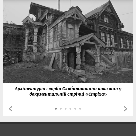
Архітектурні скарби Слобожанщини показали у
документальній стрічці «Стріха»