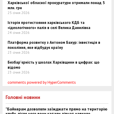
Харківської обласної прокуратури отримали понад 5
млн. грн
25 січня 2026
Історія протистояння харківського КДБ та
«ідеологічного» палія в селі Велика Данилівка
24 січня 2026
Платформа розвитку з Антоном Бахур: інвестиція в
покоління, яке відбудує країну
23 січня 2026
Безбар’єрність у школах Харківщини в цифрах: що
відомо
23 січня 2026
comments powered by HyperComments
Головні новини
"Байкерам дозволяли заїжджати прямо на територію
клубу, після чого вони катали дівчат навколо