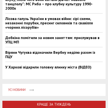
танцполу": МС Риба – про клубну культуру 1990-
2000х
Лісова галузь України в умовах війни: сірі схеми,
незаконні порубки, пресинг силовиків та свавілля
«чорних лісорубів»
Добкіна помітили за новим заняттям: прислужував в
УПЦ МП
Віряни Чугуєва відзначили Вербну неділю разом із
ПЦУ
У Харкові відкрили головну ялинку міста (ВІДЕО)
УСІ НОВИНИ
КРАЩЕ ЗА ТИЖДЕНЬ