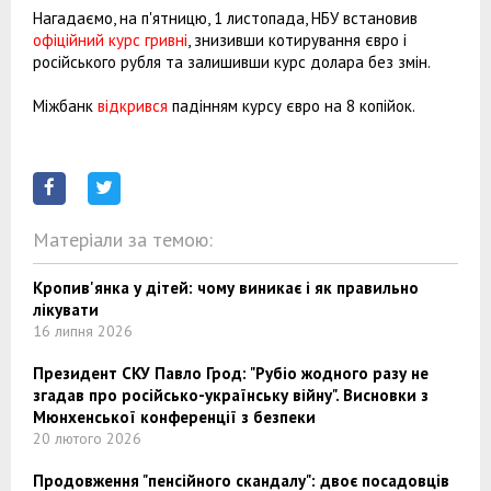
Нагадаємо, на п'ятницю, 1 листопада, НБУ встановив
офіційний курс гривні
, знизивши котирування євро і
російського рубля та залишивши курс долара без змін.
Міжбанк
відкрився
падінням курсу євро на 8 копійок.
Матеріали за темою:
Кропив'янка у дітей: чому виникає і як правильно
лікувати
16 липня 2026
Президент СКУ Павло Грод: "Рубіо жодного разу не
згадав про російсько-українську війну". Висновки з
Мюнхенської конференції з безпеки
20 лютого 2026
Продовження "пенсійного скандалу": двоє посадовців