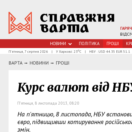
ГАРЯЧ
ВІДСІ
НОВИНИ
ПОЛІТИКА
ГРОШI
КР
о
П'ятниця, 7 серпня 2026
|
У Харкові: 23
С
|
НБУ : USD 44.35 EUR 51.1
ВАРТА
НОВИНИ
ГРОШI
Курс валют від НБ
П'ятниця, 8 листопада 2013, 08:20
На п'ятницю, 8 листопада, НБУ встановив
євро, підвищивши котирування російсько
змін.