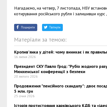
Нагадаємо, на четвер, 7 листопада, НБУ встанови
котирування російського рубля і залишивши курс 
Поширити
Твітнути
Матеріали за темою:
Кропив'янка у дітей: чому виникає і як правиль
16 липня 2026
Президент СКУ Павло Грод: "Рубіо жодного разу 
Мюнхенської конференції з безпеки
20 лютого 2026
Продовження "пенсійного скандалу": двоє поса
5 млн. грн
25 січня 2026
Історія протистояння харківського КДБ та «ідео