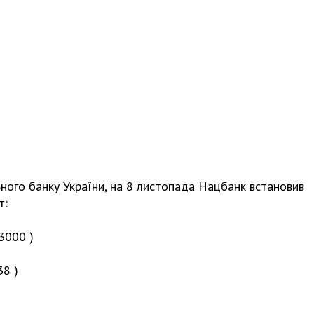
ьного банку України, на 8 листопада Нацбанк встановив
т:
3000 )
38 )