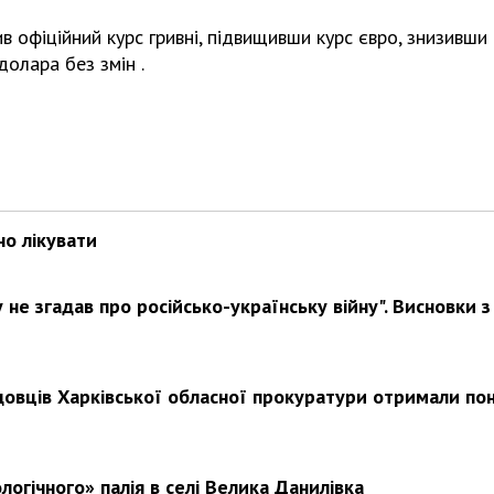
в офіційний курс гривні, підвищивши курс євро, знизивши
долара без змін .
но лікувати
не згадав про російсько-українську війну". Висновки з
довців Харківської обласної прокуратури отримали по
логічного» палія в селі Велика Данилівка