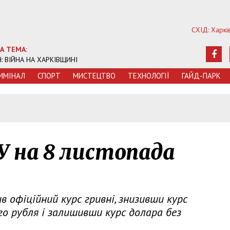
СХІД: Харкі
А ТЕМА:
Ч: ВІЙНА НА ХАРКІВЩИНІ
ИМIНАЛ
СПОРТ
МИСТЕЦТВО
ТЕХНОЛОГIЇ
ГАЙД-ПАРК
У на 8 листопада
 офіційний курс гривні, знизивши курс
го рубля і залишивши курс долара без