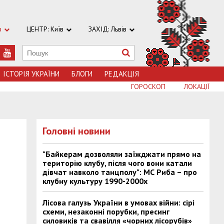
в
ЦЕНТР: Київ
ЗАХІД: Львів
ІСТОРІЯ УКРАЇНИ
БЛОГИ
РЕДАКЦІЯ
ГОРОСКОП
ЛОКАЦІЇ
Головні новини
"Байкерам дозволяли заїжджати прямо на
територію клубу, після чого вони катали
дівчат навколо танцполу": МС Риба – про
клубну культуру 1990-2000х
Лісова галузь України в умовах війни: сірі
схеми, незаконні порубки, пресинг
силовиків та свавілля «чорних лісорубів»