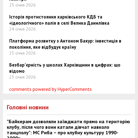
25 січня 2026
Історія протистояння харківського КДБ та
«ідеологічного» палія в селі Велика Данилівка
24 січня 2026
Платформа розвитку з Антоном Бахур: інвестиція в
покоління, яке відбудує країну
23 січня 2026
Безбар’єрність у школах Харківщини в цифрах: що
відомо
23 січня 2026
comments powered by HyperComments
Головні новини
"Байкерам дозволяли заїжджати прямо на територію
клубу, після чого вони катали дівчат навколо
танцполу": МС Риба – про клубну культуру 1990-