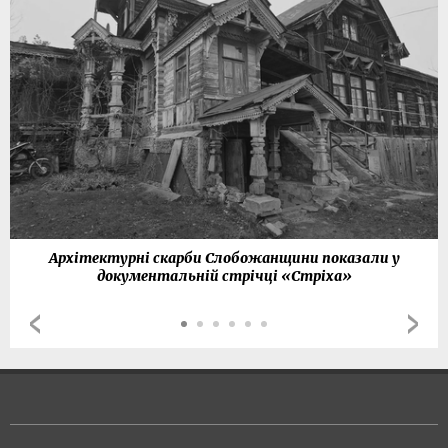
Архітектурні скарби Слобожанщини показали у
документальній стрічці «Стріха»