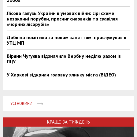
2000х
Лісова галузь України в умовах війни: сірі схеми,
незаконні порубки, пресинг силовиків та свавілля
«чорних лісорубів»
Добкіна помітили за новим заняттям: прислужував в
УПЦ МП
Віряни Чугуєва відзначили Вербну неділю разом із
ПЦУ
У Харкові відкрили головну ялинку міста (ВІДЕО)
УСІ НОВИНИ
КРАЩЕ ЗА ТИЖДЕНЬ