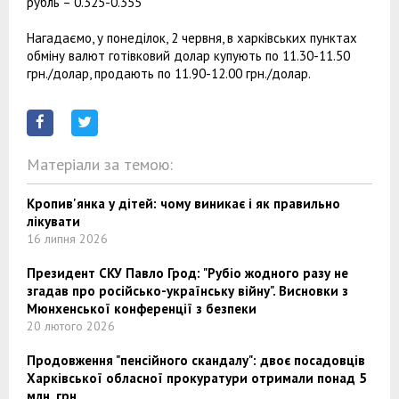
рубль – 0.325-0.355
Нагадаємо, у понеділок, 2 червня, в харківських пунктах
обміну валют готівковий долар купують по 11.30-11.50
грн./долар, продають по 11.90-12.00 грн./долар.
Матеріали за темою:
Кропив'янка у дітей: чому виникає і як правильно
лікувати
16 липня 2026
Президент СКУ Павло Грод: "Рубіо жодного разу не
згадав про російсько-українську війну". Висновки з
Мюнхенської конференції з безпеки
20 лютого 2026
Продовження "пенсійного скандалу": двоє посадовців
Харківської обласної прокуратури отримали понад 5
млн. грн