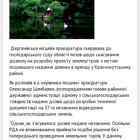
Дергачівська місцева прокуратура скерувала до
господарського суду області позов щодо скасування
дозволу на розробку проекту землеустрою з метою
подальшого надання ділянки в оренду у Краснокутському
районі.
Як розповів в.о. керівника місцевої прокуратури
Олександр Цимбалюк, розпорядженням голови районної
державної адміністрації одному з сільськогосподарських
товариств надано дозвіл щодо розробки технічної
документації на 37 га незаконно відведених
сільськогосподарських земель.
"Однак, як з'ясувалося, дозвіл надано незаконно. Оскільки
РДА не вповноважена приймати подібні рішення без
попереднього проведення земельних торгів. У даному