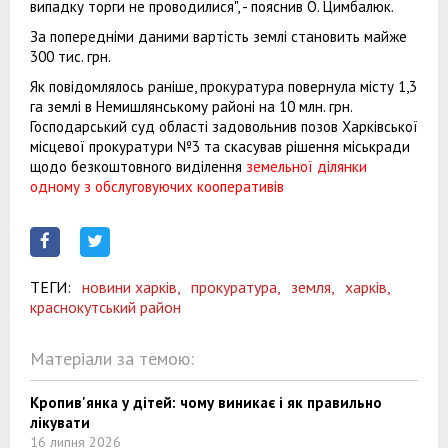
випадку торги не проводилися", - пояснив О. Цимбалюк.
За попередніми даними вартість землі становить майже
300 тис. грн.
Як повідомлялось раніше, прокуратура повернула місту 1,3
га землі в Немишлянському районі на 10 млн. грн.
Господарський суд області задовольнив позов Харківської
місцевої прокуратури №3 та скасував рішення міськради
щодо безкоштовного виділення
земельної ділянки
одному з обслуговуючих кооперативів
ТЕГИ:
новини харків,
прокуратура,
земля,
харків,
краснокутський район
Матеріали за темою:
Кропив'янка у дітей: чому виникає і як правильно
лікувати
16 липня 2026