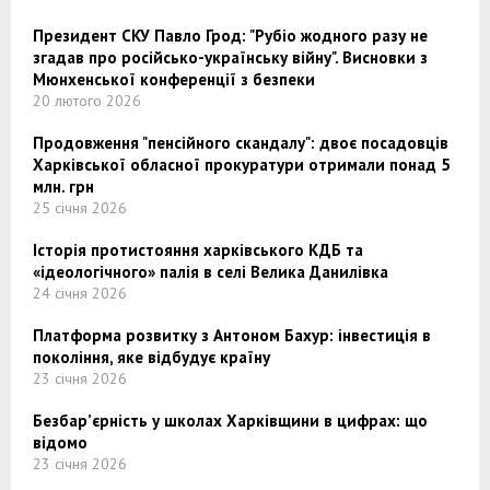
Президент СКУ Павло Грод: "Рубіо жодного разу не
згадав про російсько-українську війну". Висновки з
Мюнхенської конференції з безпеки
20 лютого 2026
Продовження "пенсійного скандалу": двоє посадовців
Харківської обласної прокуратури отримали понад 5
млн. грн
25 січня 2026
Історія протистояння харківського КДБ та
«ідеологічного» палія в селі Велика Данилівка
24 січня 2026
Платформа розвитку з Антоном Бахур: інвестиція в
покоління, яке відбудує країну
23 січня 2026
Безбар’єрність у школах Харківщини в цифрах: що
відомо
23 січня 2026