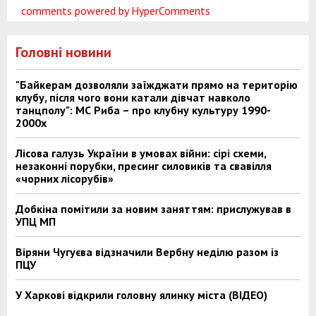
comments powered by HyperComments
Головні новини
"Байкерам дозволяли заїжджати прямо на територію
клубу, після чого вони катали дівчат навколо
танцполу": МС Риба – про клубну культуру 1990-
2000х
Лісова галузь України в умовах війни: сірі схеми,
незаконні порубки, пресинг силовиків та свавілля
«чорних лісорубів»
Добкіна помітили за новим заняттям: прислужував в
УПЦ МП
Віряни Чугуєва відзначили Вербну неділю разом із
ПЦУ
У Харкові відкрили головну ялинку міста (ВІДЕО)