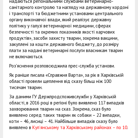
надаються регіональними службами ветеринарно-
санітарного контролю та нагляду на державному кордоні
і транспорті та бюджетними установами центрального
органу виконавчої влади, який реалізує державну
політику у галузі ветеринарної медицини, сферах
безпечності та окремих показників якості харчових
продуктів», засоби захисту тварин, зокрема вакцини,
закуплені за кошти державного бюджету, до розміру
плати за надані ветеринарні послуги власникам тварин
не включаються.
Роз'яснення розповсюджила прес-служба установи.
Як раніше писала «Справжня Варта», за рік в Харківській
області провели щеплення від сказу більш ніж 100
тисячам тварин.
За даними ГУ Держпродспоживслужби у Харківській
області, в 2016 році в регіоні було виявлено 117 випадків
захворювання тварин на сказ. Зокрема, сказ було
виявлено серед таких тварин як собаки – 22 випадки,
коти – 46, лисиці – 41. Найбільше випадків сказу було
виявлено в
Куп’янському та Харківському районах – по 10
.