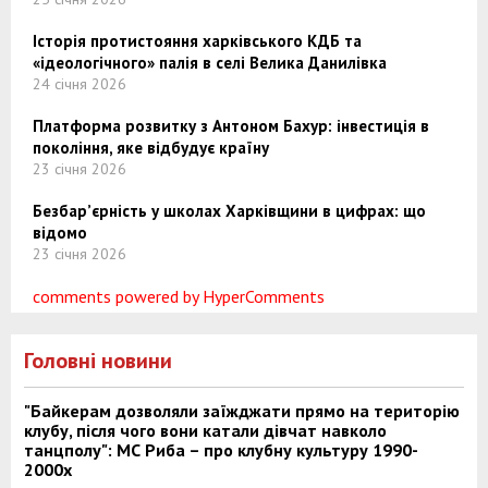
Історія протистояння харківського КДБ та
«ідеологічного» палія в селі Велика Данилівка
24 січня 2026
Платформа розвитку з Антоном Бахур: інвестиція в
покоління, яке відбудує країну
23 січня 2026
Безбар’єрність у школах Харківщини в цифрах: що
відомо
23 січня 2026
comments powered by HyperComments
Головні новини
"Байкерам дозволяли заїжджати прямо на територію
клубу, після чого вони катали дівчат навколо
танцполу": МС Риба – про клубну культуру 1990-
2000х