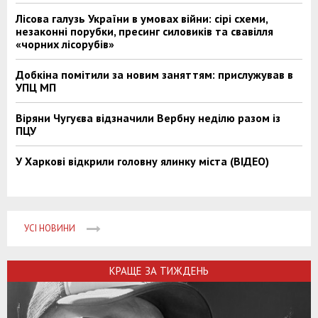
Лісова галузь України в умовах війни: сірі схеми,
незаконні порубки, пресинг силовиків та свавілля
«чорних лісорубів»
Добкіна помітили за новим заняттям: прислужував в
УПЦ МП
Віряни Чугуєва відзначили Вербну неділю разом із
ПЦУ
У Харкові відкрили головну ялинку міста (ВІДЕО)
УСІ НОВИНИ
КРАЩЕ ЗА ТИЖДЕНЬ