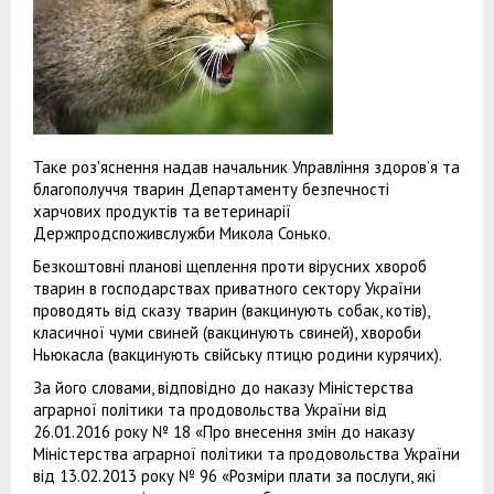
Таке роз'яснення надав начальник Управління здоров’я та
благополуччя тварин Департаменту безпечності
харчових продуктів та ветеринарії
Держпродспоживслужби Микола Сонько.
Безкоштовні планові щеплення проти вірусних хвороб
тварин в господарствах приватного сектору України
проводять від сказу тварин (вакцинують собак, котів),
класичної чуми свиней (вакцинують свиней), хвороби
Ньюкасла (вакцинують свійську птицю родини курячих).
За його словами, відповідно до наказу Міністерства
аграрної політики та продовольства України від
26.01.2016 року № 18 «Про внесення змін до наказу
Міністерства аграрної політики та продовольства України
від 13.02.2013 року № 96 «Розміри плати за послуги, які