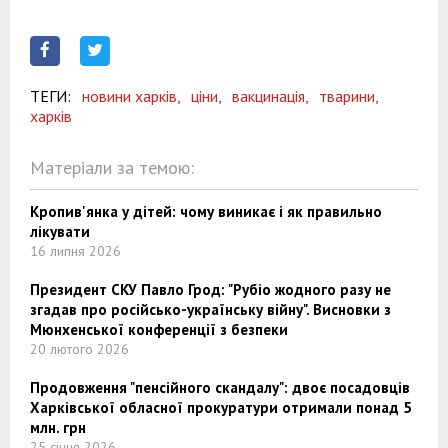
ТЕГИ:
новини харків,
ціни,
вакцинація,
тварини,
харків
Матеріали за темою:
Кропив'янка у дітей: чому виникає і як правильно
лікувати
16 липня 2026
Президент СКУ Павло Грод: "Рубіо жодного разу не
згадав про російсько-українську війну". Висновки з
Мюнхенської конференції з безпеки
20 лютого 2026
Продовження "пенсійного скандалу": двоє посадовців
Харківської обласної прокуратури отримали понад 5
млн. грн
25 січня 2026