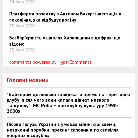
24 січня 2026
Платформа розвитку з Антоном Бахур: інвестиція в
покоління, яке відбудує країну
23 січня 2026
Безбар’єрність у школах Харківщини в цифрах: що
відомо
23 січня 2026
comments powered by HyperComments
Головні новини
"Байкерам дозволяли заїжджати прямо на територію
клубу, після чого вони катали дівчат навколо
танцполу": МС Риба – про клубну культуру 1990-
2000х
Лісова галузь України в умовах війни: сірі схеми,
незаконні порубки, пресинг силовиків та свавілля
«чорних лісорубів»