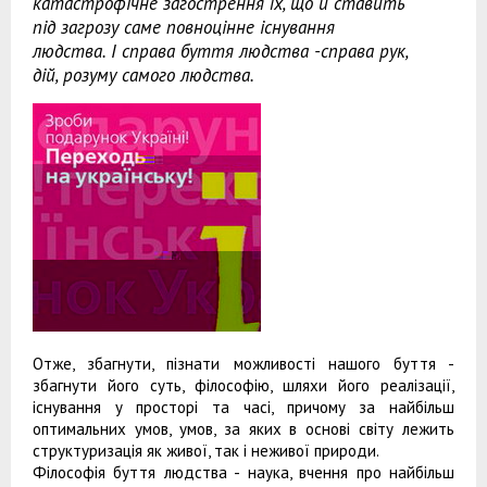
катастрофічне загострення їх, що й ставить
під загрозу саме повноцінне існування
людства. І справа буття людства -справа рук,
дій, розуму самого людства.
Отже, збагнути, пізнати можливості нашого буття -
збагнути його суть, філософію, шляхи його реалізації,
існування у просторі та часі, причому за найбільш
оптимальних умов, умов, за яких в основі світу лежить
структуризація як живої, так і неживої природи.
Філософія буття людства - наука, вчення про найбільш