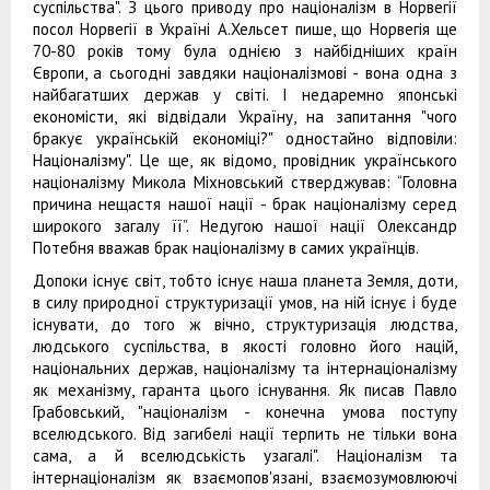
суспільства". З цього приводу про націоналізм в Норвегії
посол Норвегії в Україні А.Хельсет пише, що Норвегія ще
70-80 років тому була однією з найбідніших країн
Європи, а сьогодні завдяки націоналізмові - вона одна з
найбагатших держав у світі. І недаремно японські
економісти, які відвідали Україну, на запитання "чого
бракує українській економіці?" одностайно відповіли:
Націоналізму". Це ще, як відомо, провідник українського
націоналізму Микола Міхновський стверджував: “Головна
причина нещастя нашої нації - брак націоналізму серед
широкого загалу її”. Недугою нашої нації Олександр
Потебня вважав брак націоналізму в самих українців.
Допоки існує світ, тобто існує наша планета Земля, доти,
в силу природної структуризації умов, на ній існує і буде
існувати, до того ж вічно, структуризація людства,
людського суспільства, в якості головно його націй,
національних держав, націоналізму та інтернаціоналізму
як механізму, гаранта цього існування. Як писав Павло
Грабовський, "націоналізм - конечна умова поступу
вселюдського. Від загибелі нації терпить не тільки вона
сама, а й вселюдськість узагалі". Націоналізм та
інтернаціоналізм як взаємопов'язані, взаємозумовлюючі