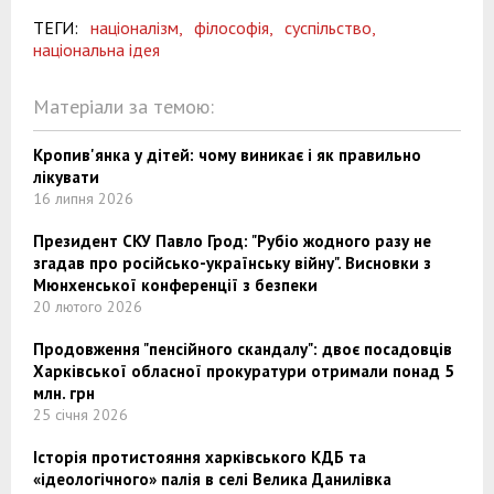
ТЕГИ:
націоналізм,
філософія,
суспільство,
національна ідея
Матеріали за темою:
Кропив'янка у дітей: чому виникає і як правильно
лікувати
16 липня 2026
Президент СКУ Павло Грод: "Рубіо жодного разу не
згадав про російсько-українську війну". Висновки з
Мюнхенської конференції з безпеки
20 лютого 2026
Продовження "пенсійного скандалу": двоє посадовців
Харківської обласної прокуратури отримали понад 5
млн. грн
25 січня 2026
Історія протистояння харківського КДБ та
«ідеологічного» палія в селі Велика Данилівка