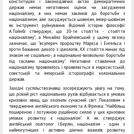
конституціях і законодавчих актах демократичних
держав немає негативних оцінок чи засудження
націоналізму, в них немає закликів до боротьби з
націоналізмом, але засуджується шовінізм, імпер-шовінізм
як інструмент руйнування. Відомий історик філософії
А.Тойнбі стверджує, що 20-те століття - століття
націоналізму", а Михайло Брайчевський у цьому зв’язку
зазначає, що "всупереч пророцтву Маркса і Енгельса і
проти бажання декого з ідеологів, XX століття минає під
знаком не соціально-, а національно-визвольної боротьби
під гаслами націоналізму". Негативне ставлення до
націоналізму проявлялось і проявляється в марксистській,
совєтській та імперській історіографії колоніальних
держав.
Західні суспільствознавці зосереджують увагу на тому,
що різкий ріст національних рухів відбувається в умовах
кризових явищ, що охопили сучасний світ. Показовим є
твердження англійського економіста А.Френка: "Найбільш
поширеною і потужною рушійною силою у цих кризових
умовах розвитку є націоналізм". А як стверджує
англійський політолог І.Берлін, націоналізм - один з
наймогутніших і активно діючих важелів розвитку