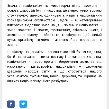
Значить, націоналізм як животворча вічна ідеологія –
основа філософії буття людства, де вічною животворчою
структурною ланкою, одиницею є нація з національним
громадянським суспільством. Звідси – й категоричний
імператив людства: живе нація – живим є націоналізм –
живе людство. І людям, громадянам, свідомим цього, і
людства в цілому, - оберігати, сповідувати цей живий
пульс організму, свідомо і активно його проводити в
життя.
І в цілому: націоналізм – основа філософії буття людства,
бо й націоналізм – шлях поступу і виживання людства,
націоналізм – пересторога і збереження людства від
назріваючої катастрофи, націоналізм – державна
ідеологія народів світу, а що стосується нашого
українського суспільства, нашої держави, то Україна на
шляхах націоналізму і його розбудови.