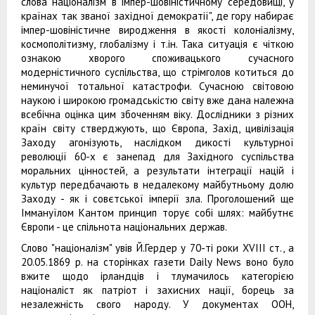
слова націоналізм в імпер-шовіністичному середовищі, у
країнах так званої західної демократії", де гору набирає
імпер-шовіністичне виродження в якості колоніалізму,
космополітизму, глобалізму і т.ін. Така ситуація є чіткою
ознакою хворого споживацького сучасного
модерністичного суспільства, що стрімголов котиться до
неминучої тотальної катастрофи. Сучасною світовою
наукою і широкою громадськістю світу вже дана належна
всебічна оцінка цим збоченням віку. Дослідники з різних
країн світу стверджують, що Європа, Захід, цивілізація
Заходу агонізують, наслідком дикості культурної
революції 60-х є занепад для Західного суспільства
моральних цінностей, а результати інтеграції націй і
культур передбачають в недалекому майбутньому долю
Заходу - як і совєтської імперії зла. Проголошений ще
Іммануїлом Кантом принцип торує собі шлях: майбутнє
Європи - це спільнота національних держав.
Слово "націоналізм" увів Й.Гердер у 70-ті роки XVIII ст., а
20.05.1869 р. на сторінках газети Daily News воно було
вжите щодо ірландців і тлумачилось категорією
націоналіст як патріот і захисних нації, борець за
незалежність свого народу. У документах ООН,