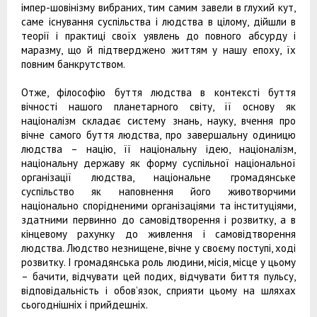
імпер-шовінізму вибраних, тим самим завели в глухий кут,
саме існування суспільства і людства в цілому, дійшли в
теорії і практиці своїх уявлень до повного абсурду і
маразму, що й підтверджено життям у нашу епоху, їх
повним банкрутством.
Отже, філософію буття людства в контексті буття
вічності нашого планетарного світу, її основу як
націоналізм складає систему знань, науку, вчення про
вічне самого буття людства, про завершальну одиницю
людства – націю, її національну ідею, націоналізм,
національну державу як форму суспільної національної
організації людства, національне громадянське
суспільство як наповнення його животворчими
національно спорідненими організаціями та інституціями,
здатними первинно до самовідтворення і розвитку, а в
кінцевому рахунку до живлення і самовідтворення
людства. Людство незнищене, вічне у своєму поступі, ході
розвитку. І громадянська роль людини, місія, місце у цьому
– бачити, відчувати цей подих, відчувати биття пульсу,
відповідальність і обов’язок, сприяти цьому на шляхах
сьогоднішніх і прийдешніх.