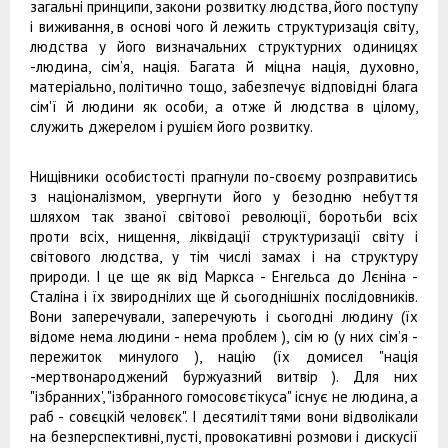
загальні принципи, закони розвитку людства, його поступу
і виживання, в основі чого й лежить структуризація світу,
людства у його визначальних структурних одиницях
-людина, сім’я, нація. Багата й міцна нація, духовно,
матеріально, політично тощо, забезпечує відповідні блага
сім'ї й людини як особи, а отже й людства в цілому,
служить джерелом і рушієм його розвитку.
Нищівники особистості прагнули по-своєму розправитись
з націоналізмом, увергнути його у безодню небуття
шляхом так званої світової революції, боротьби всіх
проти всіх, нищення, ліквідації структуризації світу і
світового людства, у тім числі замах і на структуру
природи. І це ще як від Маркса - Енгельса до Лєніна -
Сталіна і їх звироднілих ще й сьогоднішніх послідовників.
Вони заперечували, заперечують і сьогодні людину (їх
відоме нема людини - нема проблем ), сім ю (у них сім’я -
пережиток минулого ), націю (їх домисел "нація
-мертвонароджений буржуазний витвір ). Для них
"ізбранних', "ізбранного гомосовєтікуса" існує не людина, а
раб - совєцкій человєк". І десятиліттями вони відволікали
на безперспективні, пусті, провокативні розмови і дискусії