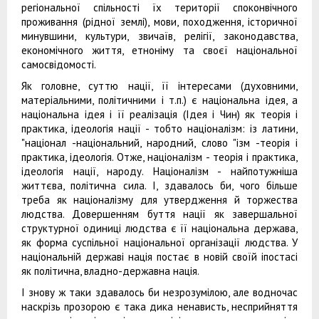
регіональної спільності їх території споконвічного
проживання (рідної землі), мови, походження, історичної
минувшини, культури, звичаїв, релігії, законодавства,
економічного життя, етноніму та своєї національної
самосвідомості.
Як головне, суттю нації, її інтересами (духовними,
матеріальними, політичними і т.п.) є національна ідея, а
національна ідея і її реалізація (Ідея і Чин) як теорія і
практика, ідеологія нації - тобто націоналізм: із латини,
"націонал -національний, народний, слово "ізм -теорія і
практика, ідеологія. Отже, націоналізм - теорія і практика,
ідеологія нації, народу. Націоналізм - найпотужніша
життєва, політична сила. І, здавалось би, чого більше
треба як націоналізму для утвердження й торжества
людства. Довершенням буття нації як завершальної
структурної одиниці людства є її національна держава,
як форма суспільної національної організації людства. У
національній державі нація постає в новій своїй іпостасі
як політична, владно-державна нація.
І знову ж таки здавалось би незрозумілою, але водночас
наскрізь прозорою є така дика ненависть, несприйняття