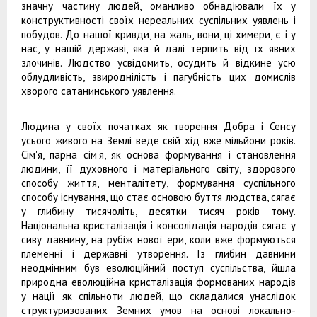
значну частину людей, оманливо обнадіювали їх у
конструктивності своїх нереальних суспільних уявлень і
побудов. До нашої кривди, на жаль, вони, ці химери, є і у
нас, у нашій державі, яка й далі терпить від їх явних
злочинів. Людство усвідомить, осудить й відкине усю
облудливість, звироднілість і пагубність цих домислів
хворого сатанинського уявлення.
Людина у своїх початках як творення Добра і Сенсу
усього живого на Землі веде свій хід вже мільйони років.
Сім'я, парна сім'я, як основа формування і становлення
людини, її духовного і матеріального світу, здорового
способу життя, менталітету, формування суспільного
способу існування, що стає основою буття людства, сягає
у глибину тисячоліть, десятки тисяч років тому.
Національна кристалізація і консолідація народів сягає у
сиву давнину, на рубіж нової ери, коли вже формуються
племенні і державні утворення. Із глибин давнини
неодмінним був еволюційний поступ суспільства, йшла
природна еволюційна кристалізація формованих народів
у нації як спільноти людей, що складалися унаслідок
структуризованих Земних умов на основі локально-