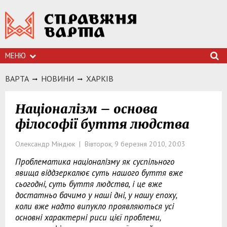
МЕНЮ
ВАРТА
НОВИНИ
ХАРКIВ
Націоналізм – основа
філософії буття людства
Олександр Міндюк | Вівторок, 9 березня 2010, 20:03
Проблематика націоналізму як суспільного
явища віддзеркалює суть нашого буття вже
сьогодні, суть буття людства, і це вже
достатньо бачимо у наші дні, у нашу епоху,
коли вже надто випукло проявляються усі
основні характерні риси цієї проблеми,