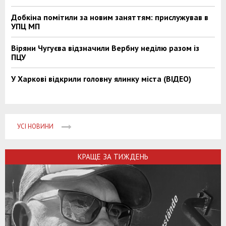
Добкіна помітили за новим заняттям: прислужував в
УПЦ МП
Віряни Чугуєва відзначили Вербну неділю разом із
ПЦУ
У Харкові відкрили головну ялинку міста (ВІДЕО)
УСІ НОВИНИ
КРАЩЕ ЗА ТИЖДЕНЬ