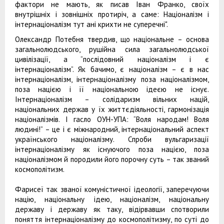
фактори не мають, як писав Іван Франко, своїх
внутрішніх і зовнішніх протиріч, а саме: Націоналізм і
інтернаціоналізм тут ані крихти не суперечні".
Олександр Потебня твердив, що національне – основа
загальнолюдського, рушійна сила загальнолюдської
цивілізації, а “послідовний націоналізм і є
інтернаціоналізм”. Як бачимо, є націоналізм – є в нас
інтернаціоналізм, інтернаціоналізму поза націоналізмом,
поза нацією і її національною ідеєю не існує.
Інтернаціоналізм – солідаризм вільних націй,
національних держав у їх життєдіяльності, гармонізація
націоналізмів. І гасло ОУН-УПА: “Воля народам! Воля
людині!” – це і є міжнародний, інтернаціональний аспект
українського націоналізму. Спроби вульгаризації
інтернаціоналізму як існуючого поза нацією, поза
націоналізмом й породили його порочну суть – так званий
космополітизм.
Фарисеї так званої комуністичної ідеології, заперечуючи
націю, національну ідею, націоналізм, національну
державу і державу як таку, відірвавши спотворили
поняття інтернаціоналізму до космополітизму, по суті до