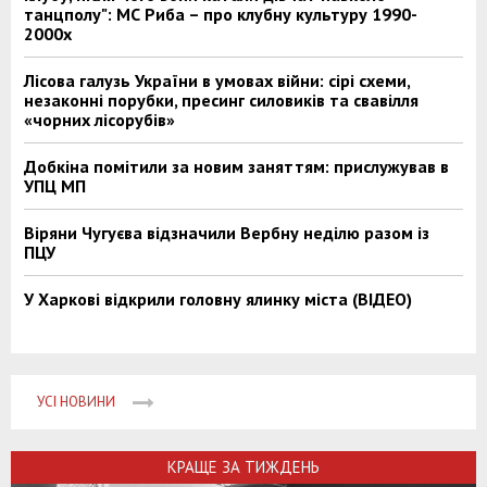
танцполу": МС Риба – про клубну культуру 1990-
2000х
Лісова галузь України в умовах війни: сірі схеми,
незаконні порубки, пресинг силовиків та свавілля
«чорних лісорубів»
Добкіна помітили за новим заняттям: прислужував в
УПЦ МП
Віряни Чугуєва відзначили Вербну неділю разом із
ПЦУ
У Харкові відкрили головну ялинку міста (ВІДЕО)
УСІ НОВИНИ
КРАЩЕ ЗА ТИЖДЕНЬ