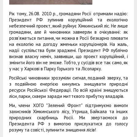
Рік тому, 26.08. 2010 р., громадяни Росії отримали надію:
Президент РФ зупинив корупційний та екологічно
небезпечний проект, який руйнує Хімкинський ліс. Не лише
громадяни, але й чиновники завмерли в очікуванні: як
розв'яжеться питання, чи можна в Росії безкарно плювати
на екологію на догоду жменьки корупціонерів. На жаль,
надії суспільства були зраджені. Президент РФ публічно
визнав власну неміч, заявивши, що проект корупційний, і
змінити його він не зможе. Тобто, у сусідів все так само, як
у нас у Харкові в Парку Горького та Лісопарку.
Російські чиновники зрозуміли сигнал, поданий зверху, та
з подвійною енергією кинулись знищувати природні
ресурси Російської Федерації. По всій країні знищуються
ліси, парки, сквери заради миттєвого прибутку владарів.
Ми, члени ХОГО "Зелений Фронт" підтримуємо вимоги
захисників Хімкинського лісу, Утриша, Байкала та інших
природних скарбниць Росії. Ми звертаємося до
Президента РФ з вимогою прислухатися до голосу
розуму та совісті, зупинити знищення лісів!