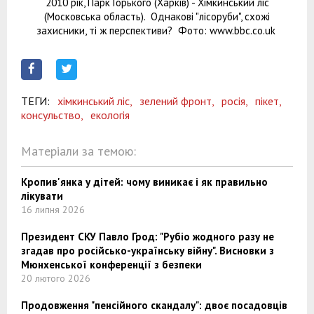
2010 рік, Парк Горького (Харків) - Хімкинський ліс
(Московська область). Однакові "лісоруби", схожі
захисники, ті ж перспективи? Фото: www.bbc.co.uk
ТЕГИ:
хімкинський ліс,
зелений фронт,
росія,
пікет,
консульство,
екологія
Матеріали за темою:
Кропив'янка у дітей: чому виникає і як правильно
лікувати
16 липня 2026
Президент СКУ Павло Грод: "Рубіо жодного разу не
згадав про російсько-українську війну". Висновки з
Мюнхенської конференції з безпеки
20 лютого 2026
Продовження "пенсійного скандалу": двоє посадовців