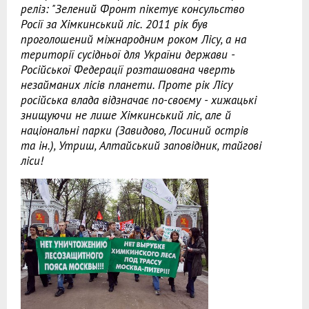
реліз: "Зелений Фронт пікетує консульство
Росії за Хімкинський ліс. 2011 рік був
проголошений міжнародним роком Лісу, а на
території сусідньої для України держави -
Російської Федерації розташована чверть
незайманих лісів планети. Проте рік Лісу
російська влада відзначає по-своєму - хижацькі
знищуючи не лише Хімкинський ліс, але й
національні парки (Завидово, Лосиний острів
та ін.), Утриш, Алтайський заповідник, тайгові
ліси!