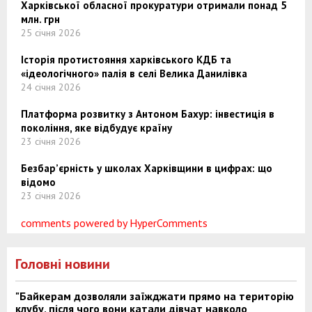
Харківської обласної прокуратури отримали понад 5
млн. грн
25 січня 2026
Історія протистояння харківського КДБ та
«ідеологічного» палія в селі Велика Данилівка
24 січня 2026
Платформа розвитку з Антоном Бахур: інвестиція в
покоління, яке відбудує країну
23 січня 2026
Безбар’єрність у школах Харківщини в цифрах: що
відомо
23 січня 2026
comments powered by HyperComments
Головні новини
"Байкерам дозволяли заїжджати прямо на територію
клубу, після чого вони катали дівчат навколо